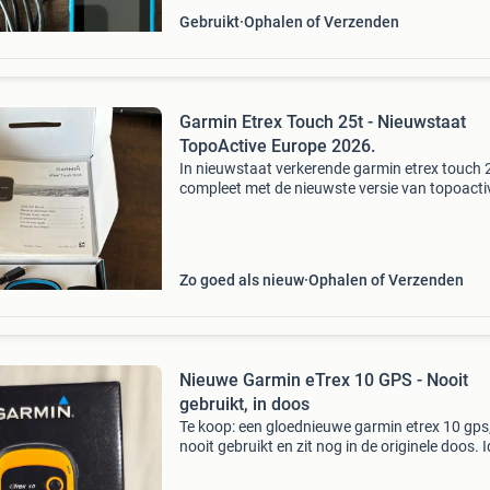
Gebruikt
Ophalen of Verzenden
Garmin Etrex Touch 25t - Nieuwstaat
TopoActive Europe 2026.
In nieuwstaat verkerende garmin etrex touch 
compleet met de nieuwste versie van topoacti
europe. Dit apparaat is direct klaar voor al uw
avonturen. Inclusief een 16gb microsd-kaartje
datakabel
Zo goed als nieuw
Ophalen of Verzenden
Nieuwe Garmin eTrex 10 GPS - Nooit
gebruikt, in doos
Te koop: een gloednieuwe garmin etrex 10 gps
nooit gebruikt en zit nog in de originele doos. 
voor wandelen, geocaching en andere
buitenactiviteiten. De etrex 10 is een robuust 