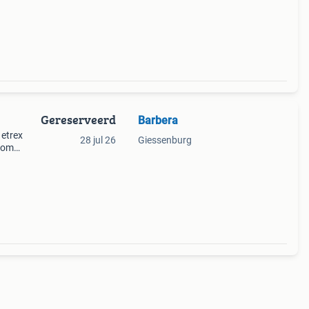
n i
Gereserveerd
Barbera
 etrex
28 jul 26
Giessenburg
arom