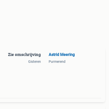
Zie omschrijving
Astrid Meering
Gisteren
Purmerend
,
e