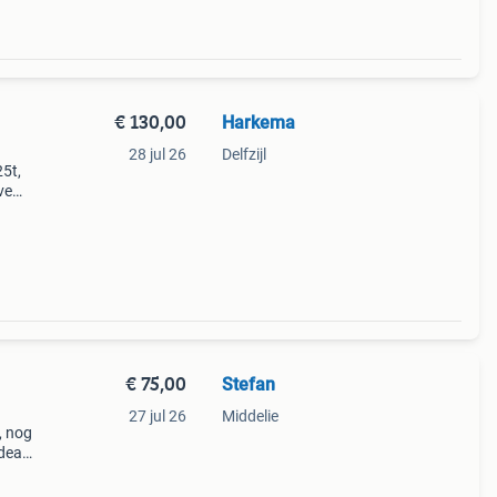
€ 130,00
Harkema
28 jul 26
Delfzijl
25t,
ve
,
€ 75,00
Stefan
27 jul 26
Middelie
, nog
Ideaal
en