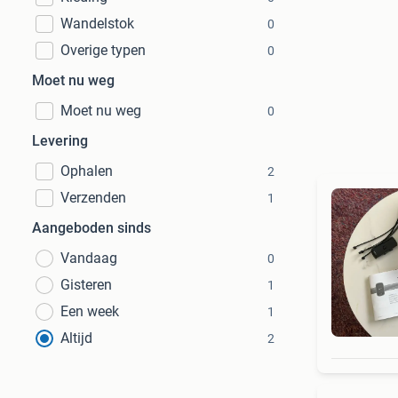
Wandelstok
0
Overige typen
0
Moet nu weg
Moet nu weg
0
Levering
Ophalen
2
Verzenden
1
Aangeboden sinds
Vandaag
0
Gisteren
1
Een week
1
Altijd
2