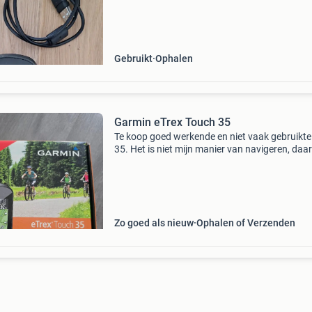
bergen. Dus wil je er op uit in de vrije natuur da
Gebruikt
Ophalen
Garmin eTrex Touch 35
Te koop goed werkende en niet vaak gebruikte
35. Het is niet mijn manier van navigeren, da
te koop.
Zo goed als nieuw
Ophalen of Verzenden