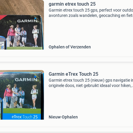
garmin etrex touch 25
Garmin etrex touch 25 gps, perfect voor outd
avonturen zoals wandelen, geocaching en fiet
Dit toestel is gebruiksvriendelijk met een
touchscreen en wordt geleverd met topoactiv
europa kaarten.
Ophalen of Verzenden
Garmin eTrex Touch 25
Garmin etrex touch 25 (nieuw) gps navigatie i
originele doos, niet gebruikt ideaal voor hiken,
wandelen, fietsen, geen internet/wifi nodig gp
glonass 2,6" touch screen 3d elektronisch co
Nieuw
Ophalen