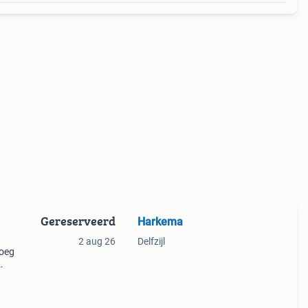
Gereserveerd
Harkema
2 aug 26
Delfzijl
noeg
sief