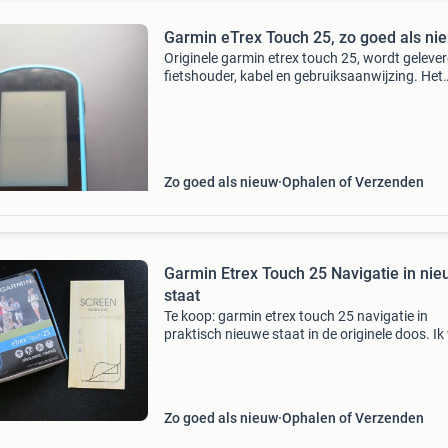
Garmin eTrex Touch 25, zo goed als ni
Originele garmin etrex touch 25, wordt geleve
fietshouder, kabel en gebruiksaanwijzing. Het
toestel is zo goed als nieuw; het beschermfolie
nog op het scherm. Direct klaar voor gebruik. E
Zo goed als nieuw
Ophalen of Verzenden
Garmin Etrex Touch 25 Navigatie in ni
staat
Te koop: garmin etrex touch 25 navigatie in
praktisch nieuwe staat in de originele doos. I
van plan met geocatchen te beginnen, maar 
er niet aan toe door de tekort aan de vrije tijd. 
zite
Zo goed als nieuw
Ophalen of Verzenden