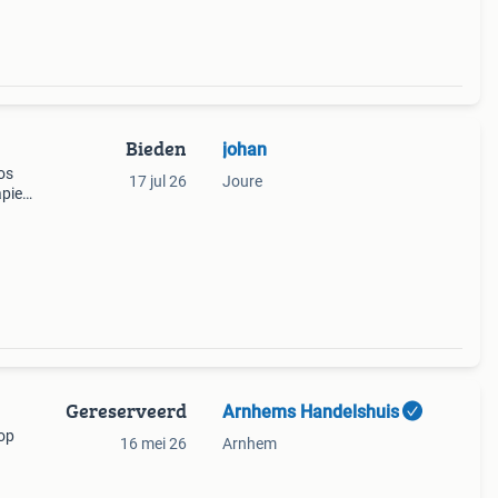
Bieden
johan
os
17 jul 26
Joure
pier
an
Gereserveerd
Arnhems Handelshuis
 op
16 mei 26
Arnhem
oze
zodat