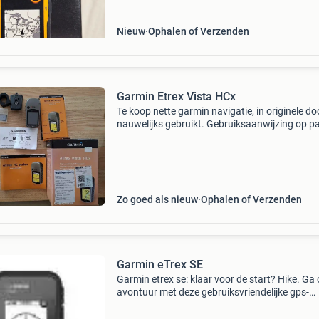
waterdich
Nieuw
Ophalen of Verzenden
Garmin Etrex Vista HCx
Te koop nette garmin navigatie, in originele do
nauwelijks gebruikt. Gebruiksaanwijzing op pa
en cd compleet met beugel voor bevestiging a
stuur en kaartje van fietspaden nl
Zo goed als nieuw
Ophalen of Verzenden
Garmin eTrex SE
Garmin etrex se: klaar voor de start? Hike. Ga
avontuur met deze gebruiksvriendelijke gps-
handheld met extra batterijlevensduur, draadl
connectiviteit en multi-gnss-ondersteuning - 