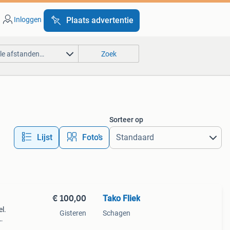
Inloggen
Plaats advertentie
lle afstanden…
Zoek
Sorteer op
Lijst
Foto’s
€ 100,00
Tako Fliek
l.
Gisteren
Schagen
de