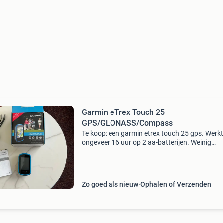
Garmin eTrex Touch 25
GPS/GLONASS/Compass
Te koop: een garmin etrex touch 25 gps. Werkt
ongeveer 16 uur op 2 aa-batterijen. Weinig
gebruikt. Wordt geleverd met de originele doos
handleiding en fietshouder. Mag weg vanweg
verhuizing voor 75
Zo goed als nieuw
Ophalen of Verzenden