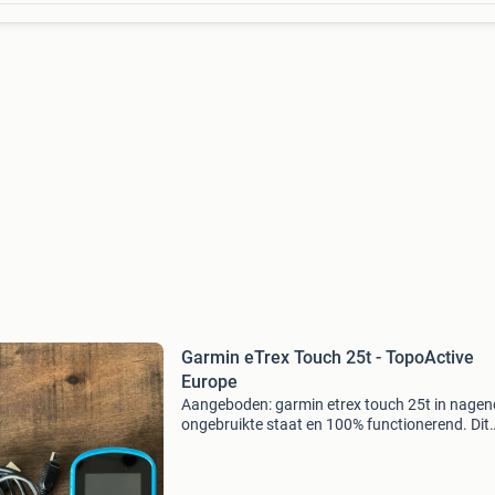
Garmin eTrex Touch 25t - TopoActive
Europe
Aangeboden: garmin etrex touch 25t in nage
ongebruikte staat en 100% functionerend. Dit
toestel is voorzien van de nieuwste topoactive
europe (west) kaarten en wordt geleverd inclu
datakabel.