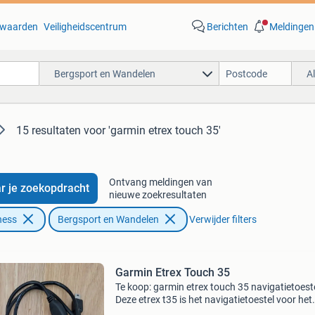
waarden
Veiligheidscentrum
Berichten
Meldingen
Bergsport en Wandelen
A
15 resultaten
voor 'garmin etrex touch 35'
Ontvang meldingen van
r je zoekopdracht
nieuwe zoekresultaten
ness
Bergsport en Wandelen
Verwijder filters
Garmin Etrex Touch 35
Te koop: garmin etrex touch 35 navigatietoeste
Deze etrex t35 is het navigatietoestel voor het
gezin, voor buitenactiviteiten en avonturen in 