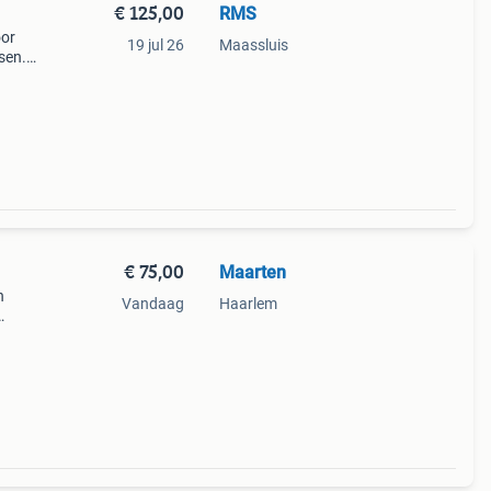
€ 125,00
RMS
oor
19 jul 26
Maassluis
sen.
e
€ 75,00
Maarten
n
Vandaag
Haarlem
s+
mpass