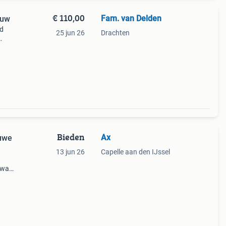
€ 110,00
Fam. van Delden
euw
rd
25 jun 26
Drachten
 zit
r zijn
Bieden
Ax
euwe
13 jun 26
Capelle aan den IJssel
k was
kwam
Er