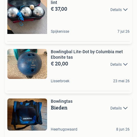
lint
€ 37,00
Details
Spijkenisse
7 jul 26
Bowlingbal Lite-Dot by Columbia met
Ebonite tas
€ 20,00
Details
Lisserbroek
23 mei 26
Bowlingtas
Bieden
Details
Heerhugowaard
8 jun 26