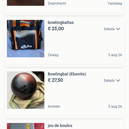
Zwijndrecht
Vandaag
bowlingbaltas
€ 25,00
Details
Zwaag
5 aug 26
Bowlingbal (Ebonite)
€ 27,50
Details
Arnhem
5 aug 26
jeu de boules