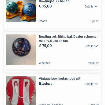
Bowlingbal (2 ballen)
€ 75,00
Details
Rhoon
1 jul 26
Bowling set: Rhino bal, Dexter schoenen
maat 9,5 usa en tas
€ 75,00
Details
Woerden
28 jul 26
Vintage bowlingtas rood wit
Bieden
Details
Broek op Langedijk
1 aug 26