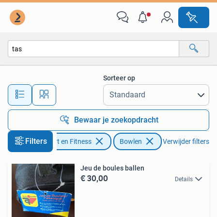
Bowlen
Sorteer op
Alle afstanden…
Bewaar je zoekopdracht
Filters
Sport en Fitness
Bowlen
Verwijder filters
Jeu de boules ballen
€ 30,00
Details