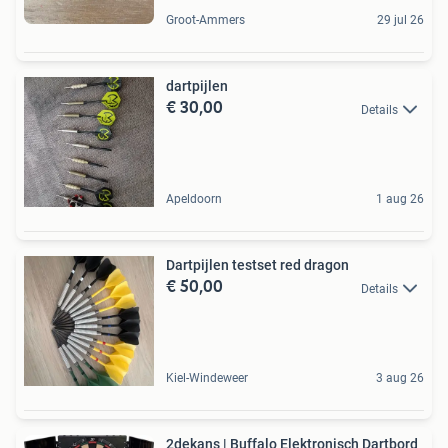
Groot-Ammers
29 jul 26
dartpijlen
€ 30,00
Details
Apeldoorn
1 aug 26
Dartpijlen testset red dragon
€ 50,00
Details
Kiel-Windeweer
3 aug 26
2dekans | Buffalo Elektronisch Dartbord