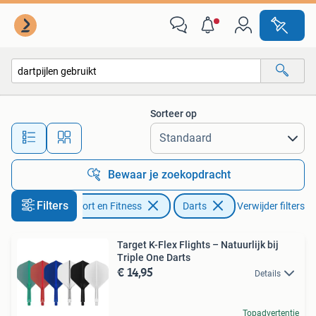
Darts
Sorteer op
Alle afstanden…
Bewaar je zoekopdracht
Filters
Sport en Fitness
Darts
Verwijder filters
Target K-Flex Flights – Natuurlijk bij
Triple One Darts
€ 14,95
Details
Topadvertentie