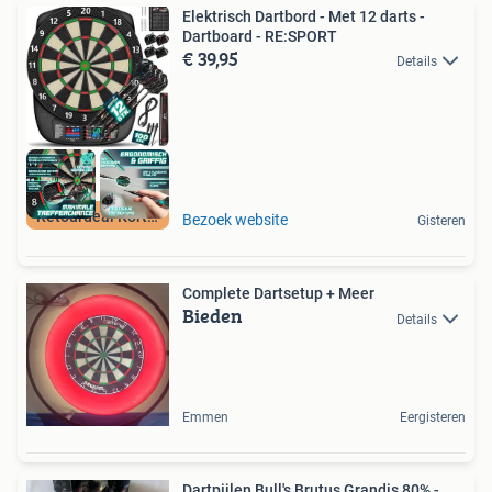
Elektrisch Dartbord - Met 12 darts -
Dartboard - RE:SPORT
€ 39,95
Details
Retourdeal Korting
Bezoek website
Gisteren
Complete Dartsetup + Meer
Bieden
Details
Emmen
Eergisteren
Dartpijlen Bull's Brutus Grandis 80% -