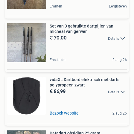
Emmen
Eergisteren
Set van 3 gebruikte dartpijlen van
micheal van gerwen
€ 70,00
Details
Enschede
2 aug 26
vidaXL Dartbord elektrisch met darts
polypropeen zwart
€ 86,99
Details
Bezoek website
2 aug 26
Datadart obsidian 25 gram