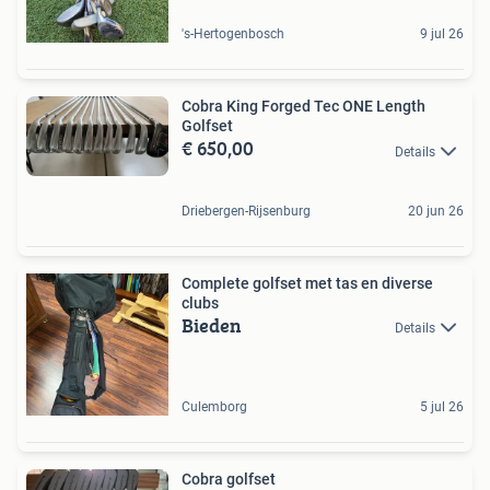
's-Hertogenbosch
9 jul 26
Cobra King Forged Tec ONE Length
Golfset
€ 650,00
Details
Driebergen-Rijsenburg
20 jun 26
Complete golfset met tas en diverse
clubs
Bieden
Details
Culemborg
5 jul 26
Cobra golfset