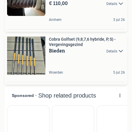
€ 110,00
Details
Arnhem
3 jul 26
Cobra Golfset (9,8,7,6 hybride, P, S) -
Vergevingsgezind
Bieden
Details
Woerden
5 jul 26