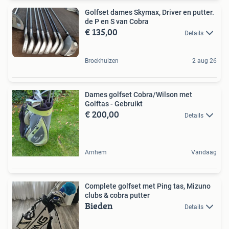
Golfset dames Skymax, Driver en putter.
de P en S van Cobra
€ 135,00
Details
Broekhuizen
2 aug 26
Dames golfset Cobra/Wilson met
Golftas - Gebruikt
€ 200,00
Details
Arnhem
Vandaag
Complete golfset met Ping tas, Mizuno
clubs & cobra putter
Bieden
Details