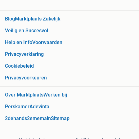
Blog
Marktplaats Zakelijk
Veilig en Succesvol
Help en Info
Voorwaarden
Privacyverklaring
Cookiebeleid
Privacyvoorkeuren
Over Marktplaats
Werken bij
Perskamer
Adevinta
2dehands
2ememain
Sitemap