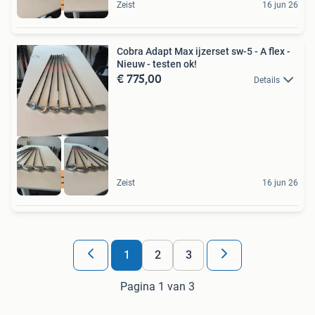
PGA PRO ADVIES
Zeist
16 jun 26
Cobra Adapt Max ijzerset sw-5 - A flex -
Nieuw - testen ok!
€ 775,00
Details
PGA PRO ADVIES
Zeist
16 jun 26
1
2
3
Pagina 1 van 3