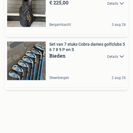
€ 225,00
Details
Bergambacht
3 aug 26
Set van 7 stuks Cobra dames golfclubs 5
6 7 8 9 P en S
Bieden
Details
Steenbergen
2 aug 26