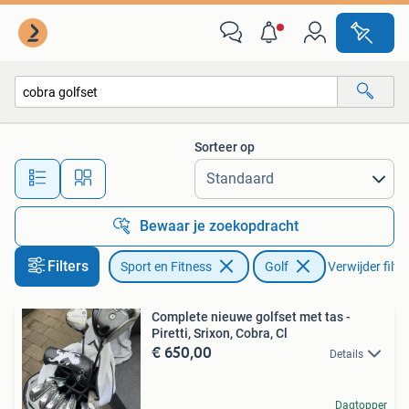
Golf
Sorteer op
Alle afstanden…
Bewaar je zoekopdracht
Filters
Sport en Fitness
Golf
Verwijder filte
Complete nieuwe golfset met tas -
Piretti, Srixon, Cobra, Cl
€ 650,00
Details
Dagtopper