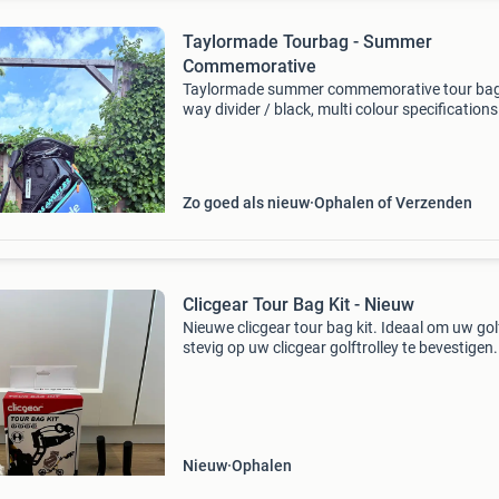
Taylormade Tourbag - Summer
Commemorative
Taylormade summer commemorative tour bag 
way divider / black, multi colour specifications
brand: taylormade model: summer commemor
tour bag type: tour number of dividers: 6-way
number of pock
Zo goed als nieuw
Ophalen of Verzenden
Clicgear Tour Bag Kit - Nieuw
Nieuwe clicgear tour bag kit. Ideaal om uw gol
stevig op uw clicgear golftrolley te bevestigen.
Geschikt voor diverse clicgear modellen (inclus
4.0). Ongebruikt en in originele verpakking. En
Nieuw
Ophalen