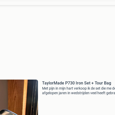
TaylorMade P730 Iron Set + Tour Bag
Met pijn in mijn hart verkoop ik de set die me d
afgelopen jaren in wedstrijden veel heeft gebr
deze set taylormade p730 golfclubs is in gebru
staat, maar nog steeds perfect functioneel vo