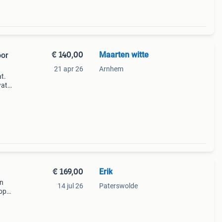
€ 140,00
Maarten witte
oor
21 apr 26
Arnhem
t.
wat
€ 169,00
Erik
en
14 jul 26
Paterswolde
 op
Met 6-