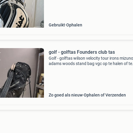
trolley-zijde). Ophalen in beverwijk of rotterd
Gebruikt
Ophalen
golf - golftas Founders club tas
Golf - golftas wilson velocity tour irons mizun
adams woods stand bag vgc op te halen of te
verzenden. Als zakelijke verkoper (kvk numme
90652495) werken wij uitsluitend met betalin
via overboeki
Zo goed als nieuw
Ophalen of Verzenden