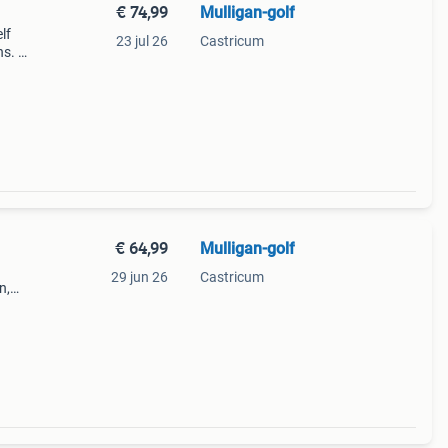
€ 74,99
Mulligan-golf
zelf
23 jul 26
Castricum
. 𝐓𝐞
€ 64,99
Mulligan-golf
29 jun 26
Castricum
n,
oop:
 met