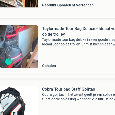
Gebruikt
Ophalen of Verzenden
Taylormade Tour Bag Deluxe - Ideaal v
op de trolley
Taylormade tour bag deluxe in zeer goede staa
Ideaal voor op de trolley. Er mist hier en daar 
lipjes, maar dit heeft geen invloed op de
functionaliteit.
Ophalen
Cobra Tour bag Staff Golftas
Cobra golftas in het zwart geeft je een solide 
functionele oplossing wanneer je je uitrusting
orde wilt hebben zonder in te leveren op stijl. 
vaks vakken krijg je een duidelijke en eenvoud