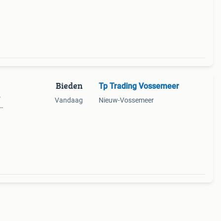
am
Bieden
Tp Trading Vossemeer
o
Vandaag
Nieuw-Vossemeer
r
gen