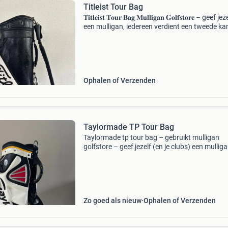
Titleist Tour Bag
𝐓𝐢𝐭𝐥𝐞𝐢𝐬𝐭 𝐓𝐨𝐮𝐫 𝐁𝐚𝐠 𝐌𝐮𝐥𝐥𝐢𝐠𝐚𝐧 𝐆𝐨𝐥𝐟𝐬𝐭𝐨𝐫𝐞 – geef je
een mulligan, iedereen verdient een tweede kans
𝐤𝐨𝐨𝐩: Titleist tour bag. 𝐁𝐞𝐬𝐜𝐡𝐫𝐢𝐣𝐯𝐢𝐧𝐠: De title
Ophalen of Verzenden
Taylormade TP Tour Bag
Taylormade tp tour bag – gebruikt mulligan
golfstore – geef jezelf (en je clubs) een mulliga
want iedereen verdient een tweede kans. Te k
een taylormade tp tour bag, een echte tourtas
luxe a
Zo goed als nieuw
Ophalen of Verzenden