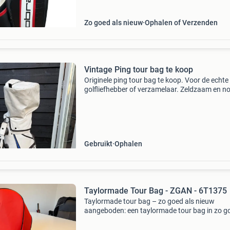
Zo goed als nieuw
Ophalen of Verzenden
Vintage Ping tour bag te koop
Originele ping tour bag te koop. Voor de echte
golfliefhebber of verzamelaar. Zeldzaam en no
goede staat. Lichte gebruikssporen maar voor
leeftijd nog in topconditie. Volledig van leer en 
Gebruikt
Ophalen
Taylormade Tour Bag - ZGAN - 6T1375
Taylormade tour bag – zo goed als nieuw
aangeboden: een taylormade tour bag in zo g
als nieuwe staat. Deze luxe tourtas biedt veel
opbergruimte, een professionele uitstraling en 