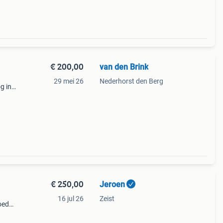
€ 200,00
van den Brink
29 mei 26
Nederhorst den Berg
g in
 de
vilte
€ 250,00
Jeroen
16 jul 26
Zeist
oed
is