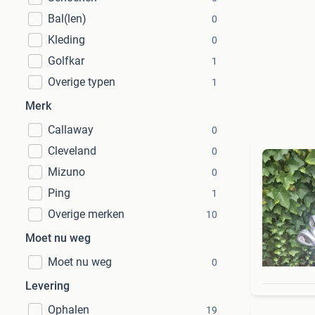
Bal(len)
0
Kleding
0
Golfkar
1
Overige typen
1
Merk
Callaway
0
Cleveland
0
Mizuno
0
Ping
1
Overige merken
10
Moet nu weg
Moet nu weg
0
Levering
Ophalen
19