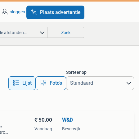
Inloggen
Plaats advertentie
lle afstanden…
Zoek
Sorteer op
Lijst
Foto’s
€ 50,00
W&D
e
Vandaag
Beverwijk
 erop
 de