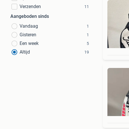
Verzenden
11
Aangeboden sinds
Vandaag
1
Gisteren
1
Een week
5
Altijd
19