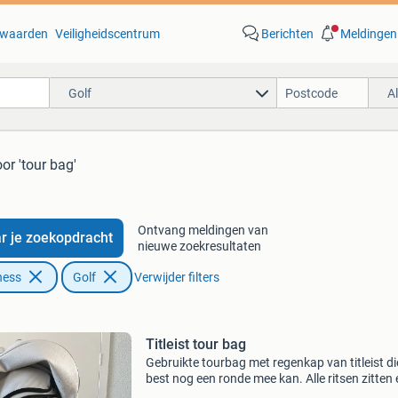
waarden
Veiligheidscentrum
Berichten
Meldingen
Golf
A
or 'tour bag'
Ontvang meldingen van
r je zoekopdracht
nieuwe zoekresultaten
ness
Golf
Verwijder filters
Titleist tour bag
Gebruikte tourbag met regenkap van titleist di
best nog een ronde mee kan. Alle ritsen zitten
en werken. 1 Zijde van de tas is verweerd (aan