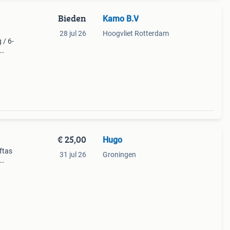
Bieden
Kamo B.V
28 jul 26
Hoogvliet Rotterdam
/ 6-
ative
€ 25,00
Hugo
ftas
31 jul 26
Groningen
ief
ke