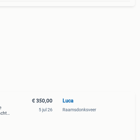
€ 350,00
Luca
e
5 jul 26
Raamsdonksveer
acht:
ikte
or