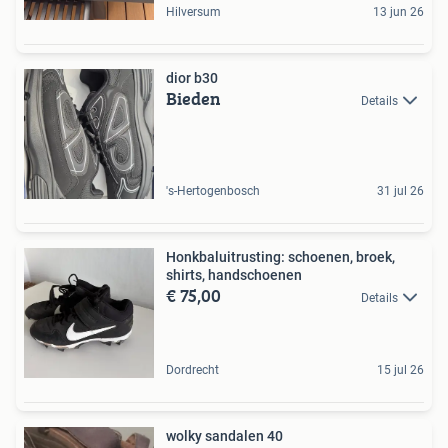
Hilversum
13 jun 26
dior b30
Bieden
Details
's-Hertogenbosch
31 jul 26
Honkbaluitrusting: schoenen, broek,
shirts, handschoenen
€ 75,00
Details
Dordrecht
15 jul 26
wolky sandalen 40