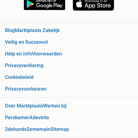
Blog
Marktplaats Zakelijk
Veilig en Succesvol
Help en Info
Voorwaarden
Privacyverklaring
Cookiebeleid
Privacyvoorkeuren
Over Marktplaats
Werken bij
Perskamer
Adevinta
2dehands
2ememain
Sitemap