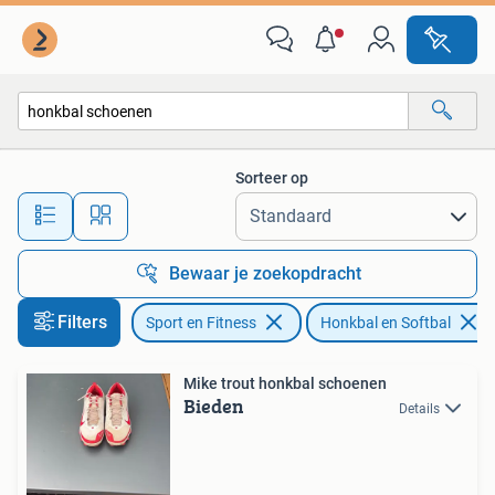
Honkbal en Softbal
Sorteer op
Alle afstanden…
Bewaar je zoekopdracht
Filters
Sport en Fitness
Honkbal en Softbal
Mike trout honkbal schoenen
Bieden
Details