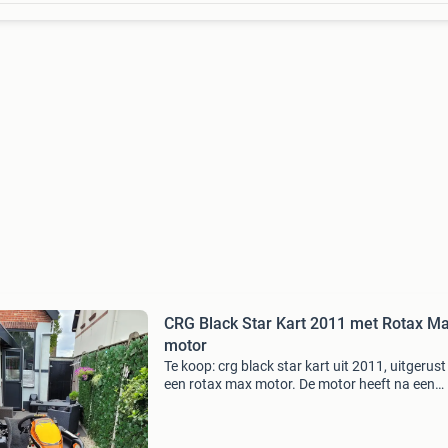
CRG Black Star Kart 2011 met Rotax M
motor
Te koop: crg black star kart uit 2011, uitgerus
een rotax max motor. De motor heeft na een
recente revisie nog maar weinig draaiuren geh
wat zorgt voor optimale prestaties en
betrouwbaarheid.