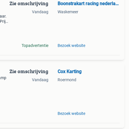
Zie omschrijving
Boonstrakart racing nederland.
Vandaag
Waskemeer
aar.
Prijs
l
 &e
Topadvertentie
Bezoek website
Zie omschrijving
Cox Karting
zamp
Vandaag
Roermond
kel
om
Bezoek website