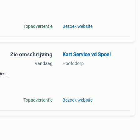
om
Topadvertentie
Bezoek website
Zie omschrijving
Kart Service vd Spoel
Vandaag
Hoofddorp
ies.
,
vega,
Topadvertentie
Bezoek website