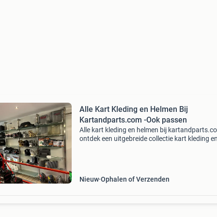
Alle Kart Kleding en Helmen Bij
Kartandparts.com -Ook passen
Alle kart kleding en helmen bij kartandparts.c
ontdek een uitgebreide collectie kart kleding e
helmen bij kartandparts.com. Je kunt ook de
artikelen passen in onze fysieke winkel in andi
hebb
Nieuw
Ophalen of Verzenden