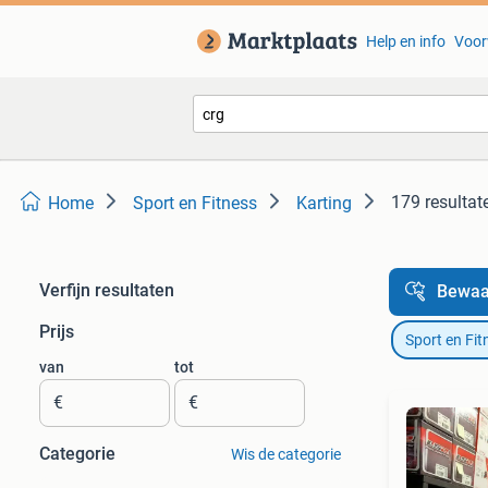
Help en info
Voor
179 resultat
Home
Sport en Fitness
Karting
Verfijn resultaten
Bewaa
Prijs
Sport en Fit
van
tot
€
€
Categorie
Wis de categorie