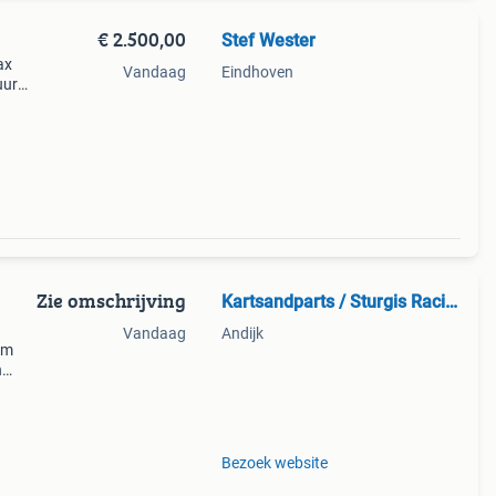
€ 2.500,00
Stef Wester
ax
Vandaag
Eindhoven
uur
uur op
Zie omschrijving
Kartsandparts / Sturgis Racing
Vandaag
Andijk
om
n
jk. We
Bezoek website