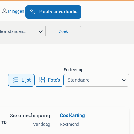
Inloggen
Plaats advertentie
lle afstanden…
Zoek
Sorteer op
Lijst
Foto’s
Zie omschrijving
Cox Karting
zamp
Vandaag
Roermond
kel