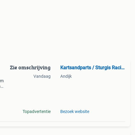
Zie omschrijving
Kartsandparts / Sturgis Racing
Vandaag
Andijk
om
n
jk. We
Topadvertentie
Bezoek website