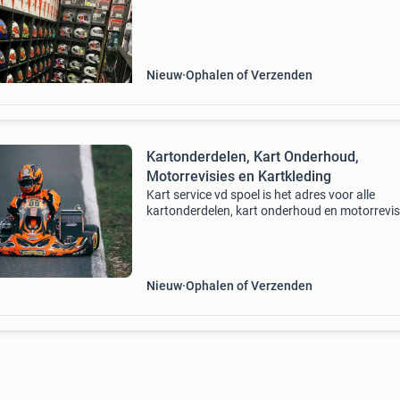
kijk naar de voorraad www.coxkarting.com k
passen in onze fysie
Nieuw
Ophalen of Verzenden
Kartonderdelen, Kart Onderhoud,
Motorrevisies en Kartkleding
Kart service vd spoel is het adres voor alle
kartonderdelen, kart onderhoud en motorrevis
Crg, maddox, rotax, tm, iame, dellorto, tillotson
mychron, alfano, unipro, maxxis,bridgestone, 
mojo
Nieuw
Ophalen of Verzenden