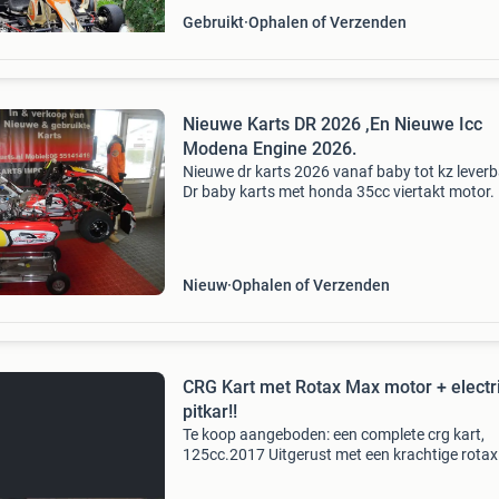
Gebruikt
Ophalen of Verzenden
Nieuwe Karts DR 2026 ,En Nieuwe Icc
Modena Engine 2026.
Nieuwe dr karts 2026 vanaf baby tot kz leverb
Dr baby karts met honda 35cc viertakt motor. 
€ op aanvraag. Aanbieding af kart radiator inc
verstelbare steun. Maat 410x240x60. Nu voor
Nieuw
Ophalen of Verzenden
CRG Kart met Rotax Max motor + electr
pitkar!!
Te koop aangeboden: een complete crg kart,
125cc.2017 Uitgerust met een krachtige rota
motor. Deze kart is in gebruikte staat, maar g
onderhouden en klaar voor het circuit. Ideaal 