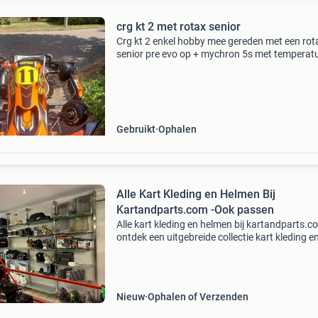
crg kt 2 met rotax senior
Crg kt 2 enkel hobby mee gereden met een rot
senior pre evo op + mychron 5s met temperat
sensor, heeft nieuwe type koppeling . Staat 4 
de zuiger kart te bezichtigen in antwerpen
Gebruikt
Ophalen
Alle Kart Kleding en Helmen Bij
Kartandparts.com -Ook passen
Alle kart kleding en helmen bij kartandparts.c
ontdek een uitgebreide collectie kart kleding e
helmen bij kartandparts.com. Je kunt ook de
artikelen passen in onze fysieke winkel in andi
hebb
Nieuw
Ophalen of Verzenden