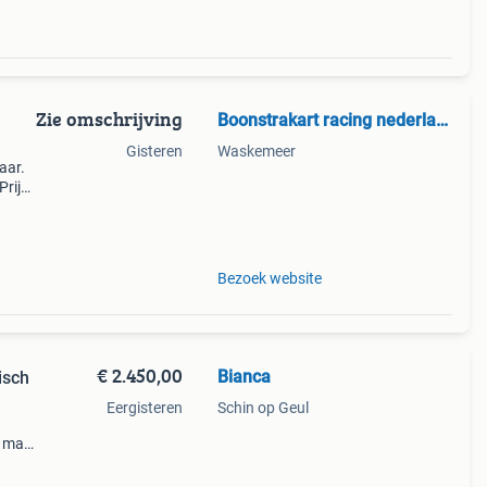
Zie omschrijving
Boonstrakart racing nederland.
Gisteren
Waskemeer
aar.
Prijs
l
 &e
Bezoek website
€ 2.450,00
Bianca
isch
Eergisteren
Schin op Geul
x max
oed
voor