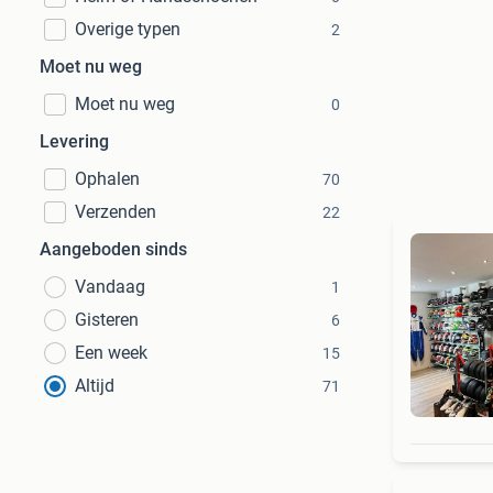
Overige typen
2
Moet nu weg
Moet nu weg
0
Levering
Ophalen
70
Verzenden
22
Aangeboden sinds
Vandaag
1
Gisteren
6
Een week
15
Altijd
71