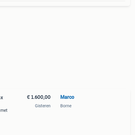
€ 1.600,00
Marco
ax
Gisteren
Borne
t met
ad,