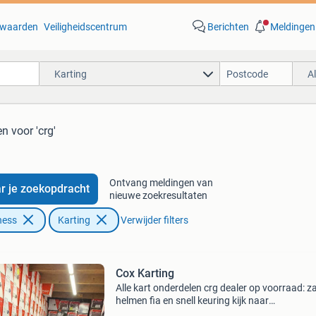
waarden
Veiligheidscentrum
Berichten
Meldingen
Karting
A
en
voor 'crg'
Ontvang meldingen van
r je zoekopdracht
nieuwe zoekresultaten
ness
Karting
Verwijder filters
Cox Karting
Alle kart onderdelen crg dealer op voorraad: 
helmen fia en snell keuring kijk naar
www.coxkarting.com alpinestars nu in de win