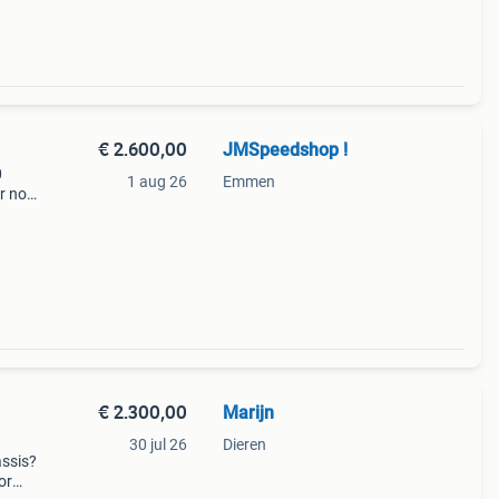
€ 2.600,00
JMSpeedshop !
0
1 aug 26
Emmen
er nog
ur
n
€ 2.300,00
Marijn
30 jul 26
Dieren
assis?
or