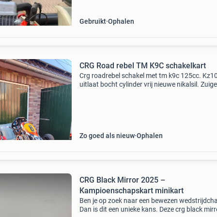
zowel d
Gebruikt
Ophalen
CRG Road rebel TM K9C schakelkart
Crg roadrebel schakel met tm k9c 125cc. Kz1
uitlaat bocht cylinder vrij nieuwe nikalsil. Zuig
1e maat. Zuiger 2 uur oud koppelingplaten 2 u
oud bak olie vernieuwd . Nog niet mee gerede
word
Zo goed als nieuw
Ophalen
CRG Black Mirror 2025 –
Kampioenschapskart minikart
Ben je op zoek naar een bewezen wedstrijdch
Dan is dit een unieke kans. Deze crg black mirr