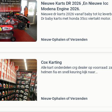
Nieuwe Karts DR 2026 ,En Nieuwe Icc
Modena Engine 2026.
Nieuwe dr karts 2026 vanaf baby tot kz leverb
Dr baby karts met honda 35cc viertakt motor. 
€ op aanvraag. Aanbieding af kart radiator inc
verstelbare steun. Maat 410x240x60. Nu voor
Nieuw
Ophalen of Verzenden
Cox Karting
Alle kart onderdelen crg dealer op voorraad: 
helmen fia en snell keuring kijk naar
www.coxkarting.com alpinestars nu in de win
kijk naar de voorraad www.coxkarting.com k
passen in onze fysie
Nieuw
Ophalen of Verzenden