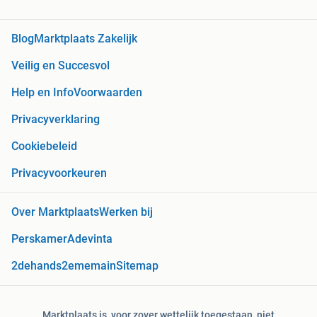
Blog
Marktplaats Zakelijk
Veilig en Succesvol
Help en Info
Voorwaarden
Privacyverklaring
Cookiebeleid
Privacyvoorkeuren
Over Marktplaats
Werken bij
Perskamer
Adevinta
2dehands
2ememain
Sitemap
Marktplaats is, voor zover wettelijk toegestaan, niet