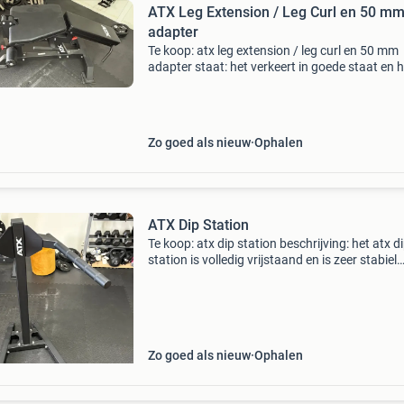
ATX Leg Extension / Leg Curl en 50 m
adapter
Te koop: atx leg extension / leg curl en 50 mm
adapter staat: het verkeert in goede staat en h
nauwelijks gebruikerssporen. Reden verkoop:
ruimte en mogelijke herinrichting thuisgym prij
nieu
Zo goed als nieuw
Ophalen
ATX Dip Station
Te koop: atx dip station beschrijving: het atx d
station is volledig vrijstaand en is zeer stabiel
dankzij de brede basis en een eigengewicht 42
De dikke dipstangen bieden een comfortabele 
Zo goed als nieuw
Ophalen