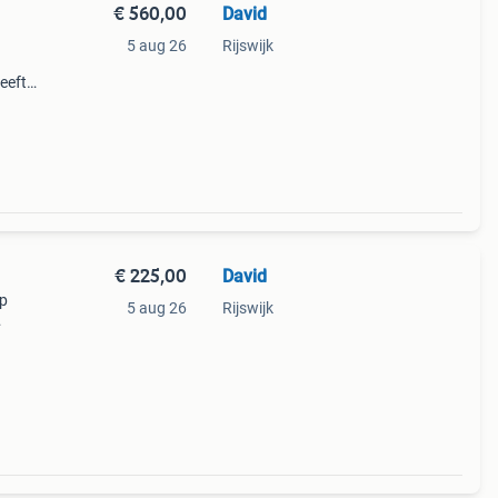
€ 560,00
David
m
5 aug 26
Rijswijk
eeft
s: de
€ 225,00
David
ip
5 aug 26
Rijswijk
 kg.
grip