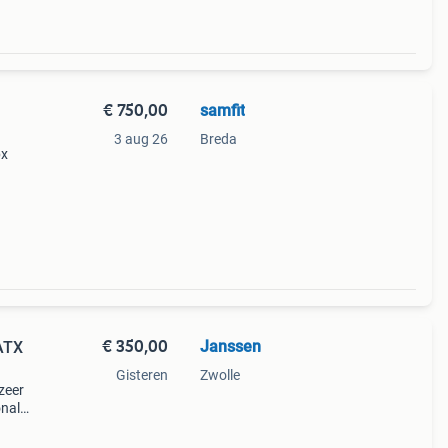
€ 750,00
samfit
3 aug 26
Breda
bx
ments
eg
€ 350,00
Janssen
ATX
Gisteren
Zwolle
zeer
onal
ning
x