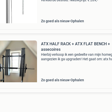
verkeerde besteld. Nieuwprijs: € 289,-
Zo goed als nieuw
Ophalen
ATX HALF RACK + ATX FLAT BENCH +
assecoires
Hierbij verkoop ik een gedeelte van mijn hom
aangezien ik ga upgraden! Het gaat om: atx ha
rack hrx-⁠660 atx flat bench fbx-⁠510 lmx1019
crossmaxx post landmine deadlift bar jack ca
pulley se
Zo goed als nieuw
Ophalen