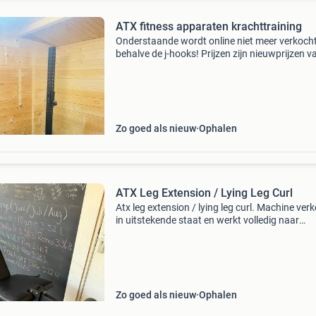
ATX fitness apparaten krachttraining
Onderstaande wordt online niet meer verkoch
behalve de j-hooks! Prijzen zijn nieuwprijzen v
destijds. Atx squat stands sqs-⁠800 €500,- atx 
lift option 1.0 €169,- atx multi bench mbx-⁠
Zo goed als nieuw
Ophalen
ATX Leg Extension / Lying Leg Curl
Atx leg extension / lying leg curl. Machine verk
in uitstekende staat en werkt volledig naar
behoren. Bekleding is netjes, frame heeft nauw
gebruikssporen en de machine loopt soepel. Al
Zo goed als nieuw
Ophalen