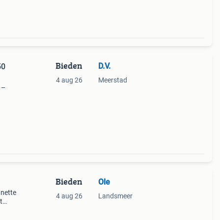
Bieden
D.V.
50
4 aug 26
Meerstad
 –
ck in
l voor
Bieden
Ole
 nette
4 aug 26
Landsmeer
t
eaal