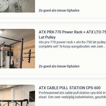
Zo goed als nieuw
Ophalen
ATX PRX-770 Power Rack + ATX LTO-7
Lat Pulley
Atx prx-770 power rack + atx lto-750 lat pulley
complete set! Te koop aangeboden: een zeer
degelijk en professioneel atx prx-770 power ra
combinatie met de atx lto-750 lat pulley. Ideaa
e
Zo goed als nieuw
Ophalen
ATX CABLE PULL STATION CPS-⁠600
Professioneel atx cable pull station cps-600 in
staat. Een zeer veelzijdig kabelstation, geschik
voor zowel thuisgebruik als de sportschool. Id
voor oefeningen zoals lat pulldowns, rows, tr