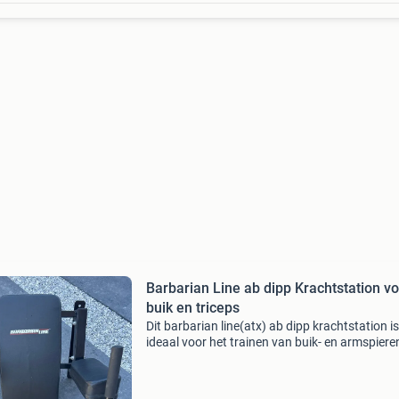
Barbarian Line ab dipp Krachtstation v
buik en triceps
Dit barbarian line(atx) ab dipp krachtstation is
ideaal voor het trainen van buik- en armspiere
is een robuust en veelzijdig apparaat, perfect 
thuisgebruik. Het is in goede staat en klaar v