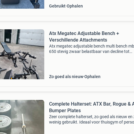
Gebruikt
Ophalen
Atx Megatec Adjustable Bench +
Verschillende Attachments
Atx megatec adjustable bench multi bench m
650 stevig zwaar belastbaar van decline tot
rechtopzitten inclusief 5 verschillende attach
abs optie pec fly bicep curl dip optie leg curl/ l
extens
Zo goed als nieuw
Ophalen
Complete Halterset: ATX Bar, Rogue & 
Bumper Plates
Zeer complete halterset, zo goed als nieuw en 
weinig gebruikt. Ideaal voor thuisgym of pers
training studio. De set bestaat uit een atx trai
bar van 20kg, rogue fitness bumper plates (2 