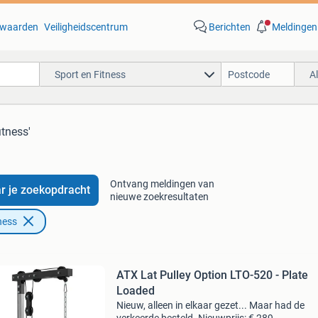
waarden
Veiligheidscentrum
Berichten
Meldingen
Sport en Fitness
A
itness'
Ontvang meldingen van
r je zoekopdracht
nieuwe zoekresultaten
ness
ATX Lat Pulley Option LTO-⁠520 -⁠ Plate
Loaded
Nieuw, alleen in elkaar gezet... Maar had de