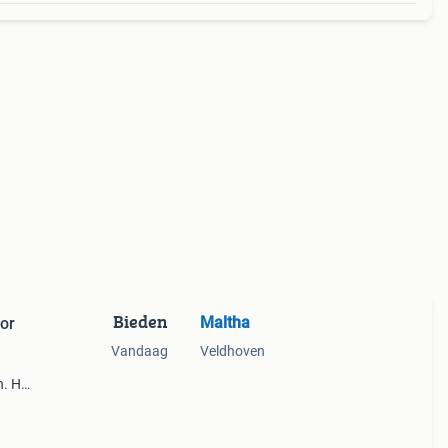
Bieden
Maltha
oor
Vandaag
Veldhoven
n. Het
voor