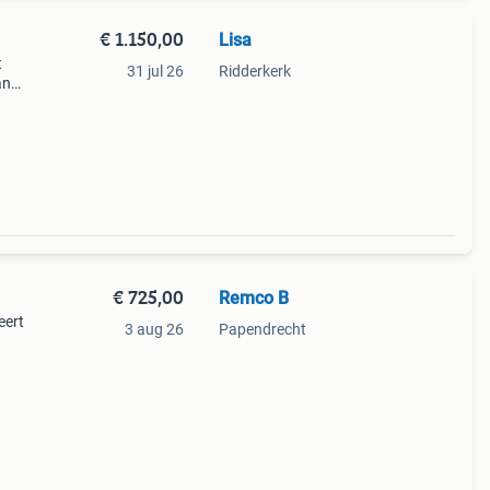
€ 1.150,00
Lisa
t
31 jul 26
Ridderkerk
an
leg
€ 725,00
Remco B
eert
3 aug 26
Papendrecht
elijks
tijd