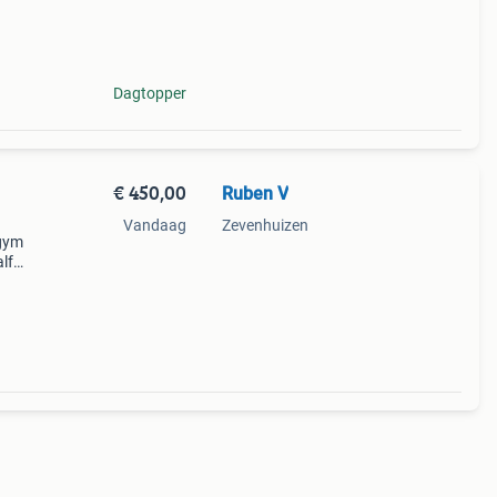
Dagtopper
€ 450,00
Ruben V
Vandaag
Zevenhuizen
egym
lf
ble