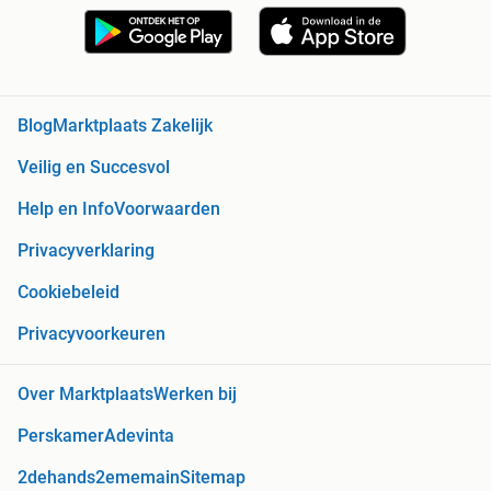
Blog
Marktplaats Zakelijk
Veilig en Succesvol
Help en Info
Voorwaarden
Privacyverklaring
Cookiebeleid
Privacyvoorkeuren
Over Marktplaats
Werken bij
Perskamer
Adevinta
2dehands
2ememain
Sitemap