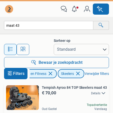
Skeelers
Sorteer op
Alle afstanden…
Bewaar je zoekopdracht
Filters
Sport en Fitness
Skeelers
Verwijder filters
Tempish Ayroo 84 TOP Skeelers maat 43
€ 70,00
Details
Topadvertentie
Oud Gastel
Vandaag