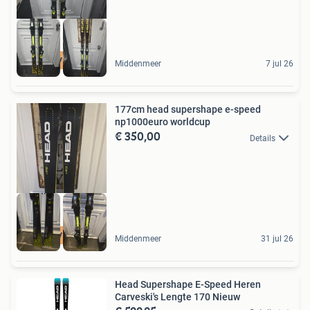
5 STER VERKOPER
Middenmeer
7 jul 26
177cm head supershape e-speed
np1000euro worldcup
€ 350,00
Details
5 STER VERKOPER
Middenmeer
31 jul 26
Head Supershape E-Speed Heren
Carveski's Lengte 170 Nieuw