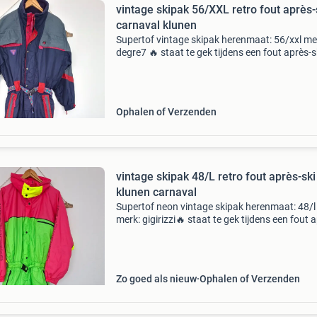
vintage skipak 56/XXL retro fout après-
carnaval klunen
Supertof vintage skipak herenmaat: 56/xxl me
degre7 🔥 staat te gek tijdens een fout après-s
feestje carnaval klunen of tijdens de winterspo
🍺🎿🍻🎿🎉🍺😎🍻🎉🎿🍺🎉🎿🍻😎 Stel gerust
vragen
Ophalen of Verzenden
vintage skipak 48/L retro fout après-ski
klunen carnaval
Supertof neon vintage skipak herenmaat: 48/l
merk: gigirizzi🔥 staat te gek tijdens een fout 
ski feestje carnaval klunen of tijdens de
wintersport! 🎉🍺🎿🍻🎿🎉🍺😎🍻🎉🎿🍺🎉🎿
Stel gerust v
Zo goed als nieuw
Ophalen of Verzenden