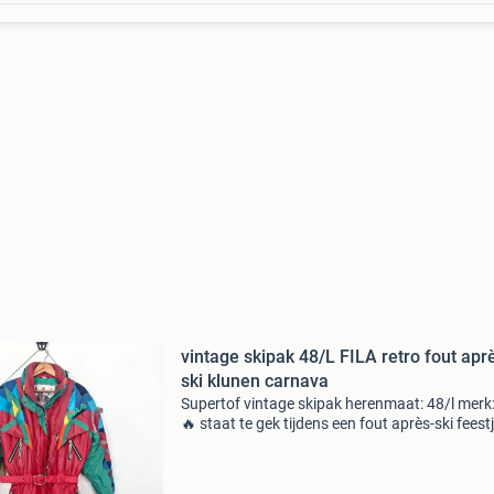
vintage skipak 48/L FILA retro fout apr
ski klunen carnava
Supertof vintage skipak herenmaat: 48/l merk: 
🔥 staat te gek tijdens een fout après-ski feest
carnaval klunen of tijdens de wintersport! 🎉
🎿🎉🍺😎🍻🎉🎿🍺🎉🎿🍻😎 Stel gerust vragen