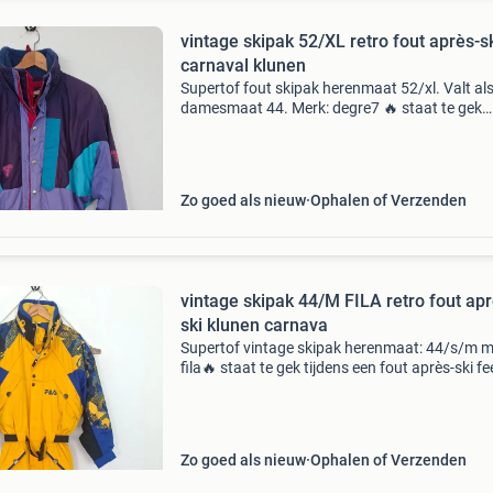
vintage skipak 52/XL retro fout après-s
carnaval klunen
Supertof fout skipak herenmaat 52/xl. Valt al
damesmaat 44. Merk: degre7 🔥 staat te gek
tijdens een fout après-ski feestje carnaval klu
tijdens de wintersport. 🎿🎉🍺☃️🍺🎉🎿☃️🍺🎉
🍺🎉🎿☃️
Zo goed als nieuw
Ophalen of Verzenden
vintage skipak 44/M FILA retro fout apr
ski klunen carnava
Supertof vintage skipak herenmaat: 44/s/m m
fila🔥 staat te gek tijdens een fout après-ski fe
carnaval klunen of tijdens de wintersport! 🎉
🎿🎉🍺😎🍻🎉🎿🍺🎉🎿🍻😎 Stel gerust vragen,
Zo goed als nieuw
Ophalen of Verzenden