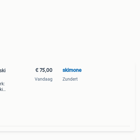
€ 75,00
skimone
ski
Vandaag
Zundert
rk:
ki
rt! 🎉