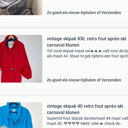
Zo goed als nieuw
Ophalen of Verzenden
vintage skipak XXL retro fout après-ski
carnaval klunen
Tof rood skipak maat xxl🔥🔥🔥 valt voor de 
als maat 44. Staat te gek tijdens een fout aprè
feestje, carnaval, klunen of tijdens de wintersp
☃️🎉🍻😎 Check ook mijn andere advertenties
Zo goed als nieuw
Ophalen of Verzenden
vintage skipak 40 retro fout après-ski
carnaval klunen
Supertof fout skipak damesmaat 44 maar valt
maat 40. 💙💙💙💙 Merk: vdev🔥 check de