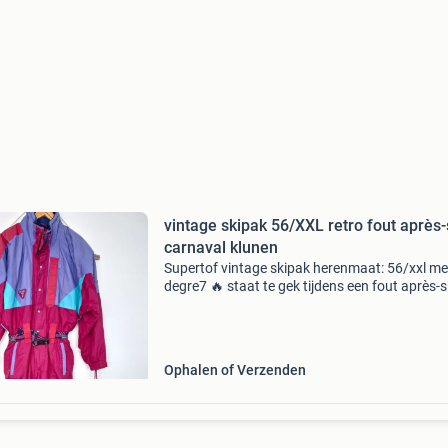
vintage skipak 56/XXL retro fout après-
carnaval klunen
Supertof vintage skipak herenmaat: 56/xxl me
degre7 🔥 staat te gek tijdens een fout après-s
feestje carnaval klunen of tijdens de winterspo
🍺🎿🍻🎿🎉🍺😎🍻🎉🎿🍺🎉🎿🍻😎 Stel gerust
vragen
Ophalen of Verzenden