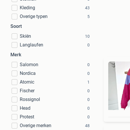
Kleding
43
Overige typen
5
Soort
Skiën
10
Langlaufen
0
Merk
Salomon
0
Nordica
0
Atomic
1
Fischer
0
Rossignol
0
Head
0
Protest
0
Overige merken
48