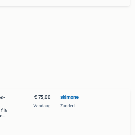
€ 75,00
skimone
ès-
Vandaag
Zundert
fila
je
🎿🍻
, en