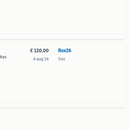
€ 120,00
Rox26
itas
4 aug 26
Oss