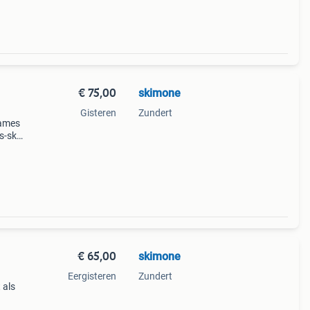
€ 75,00
skimone
Gisteren
Zundert
dames
s-ski
ort!
€ 65,00
skimone
Eergisteren
Zundert
 als