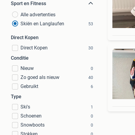
Sport en Fitness
Alle advertenties
Skiën en Langlaufen
53
Direct Kopen
Direct Kopen
30
Conditie
Nieuw
0
Zo goed als nieuw
40
Gebruikt
6
Type
Ski's
1
Schoenen
0
Snowboots
0
Stokken
0