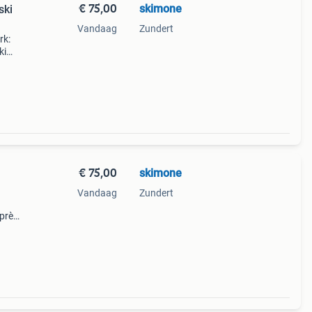
€ 75,00
skimone
ski
Vandaag
Zundert
rk:
ki
rt! 🎉
€ 75,00
skimone
Vandaag
Zundert
après-
😎