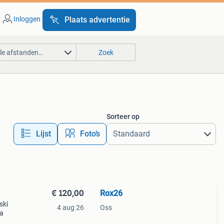
Inloggen
Plaats advertentie
lle afstanden…
Zoek
Sorteer op
Lijst
Foto’s
€ 120,00
Rox26
ski
4 aug 26
Oss
ra