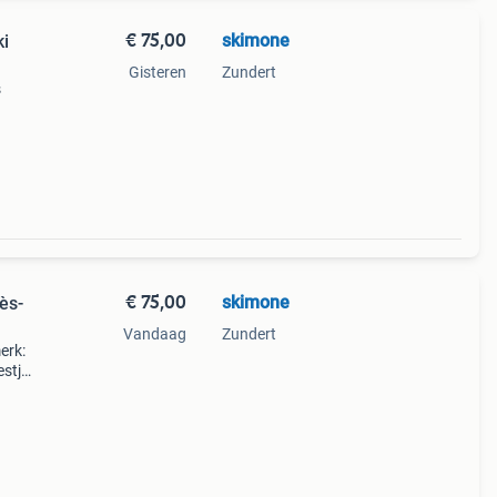
€ 75,00
skimone
ki
Gisteren
Zundert
s
nen of
🎿☃️
€ 75,00
skimone
ès-
Vandaag
Zundert
erk:
estje
🎿🍻
 e