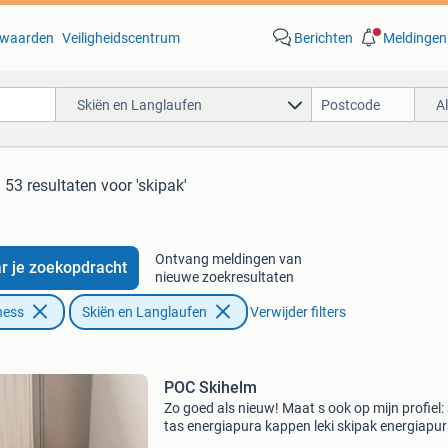
waarden
Veiligheidscentrum
Berichten
Meldingen
Skiën en Langlaufen
A
53 resultaten
voor 'skipak'
Ontvang meldingen van
r je zoekopdracht
nieuwe zoekresultaten
ness
Skiën en Langlaufen
Verwijder filters
POC Skihelm
Zo goed als nieuw! Maat s ook op mijn profiel: 
tas energiapura kappen leki skipak energiapu