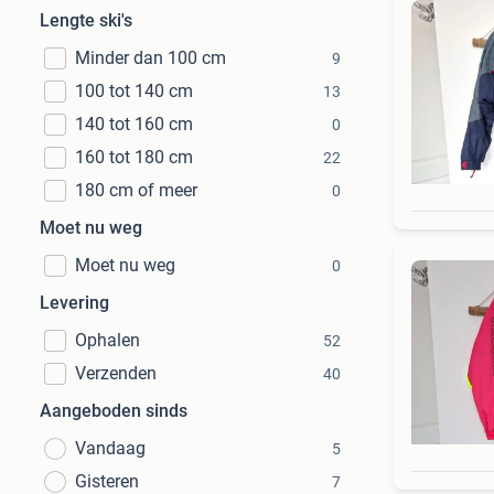
Lengte ski's
Minder dan 100 cm
9
100 tot 140 cm
13
140 tot 160 cm
0
160 tot 180 cm
22
180 cm of meer
0
Moet nu weg
Moet nu weg
0
Levering
Ophalen
52
Verzenden
40
Aangeboden sinds
Vandaag
5
Gisteren
7