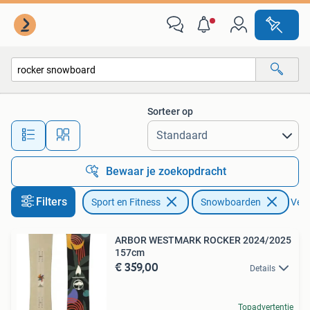
Snowboarden
Sorteer op
Alle afstanden…
Bewaar je zoekopdracht
Filters
Sport en Fitness
Snowboarden
Verw
ARBOR WESTMARK ROCKER 2024/2025
157cm
€ 359,00
Details
Topadvertentie