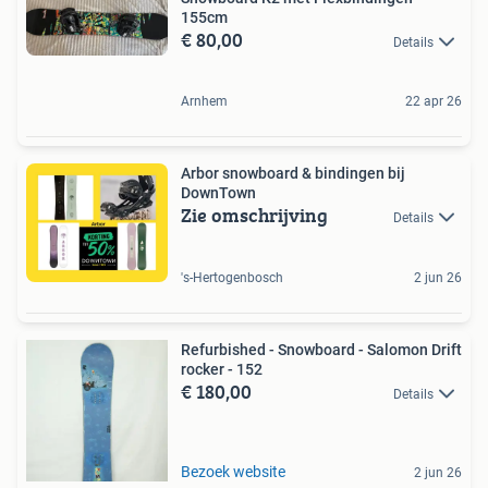
155cm
€ 80,00
Details
Arnhem
22 apr 26
Arbor snowboard & bindingen bij
DownTown
Zie omschrijving
Details
's-Hertogenbosch
2 jun 26
Refurbished - Snowboard - Salomon Drift
rocker - 152
€ 180,00
Details
Bezoek website
2 jun 26