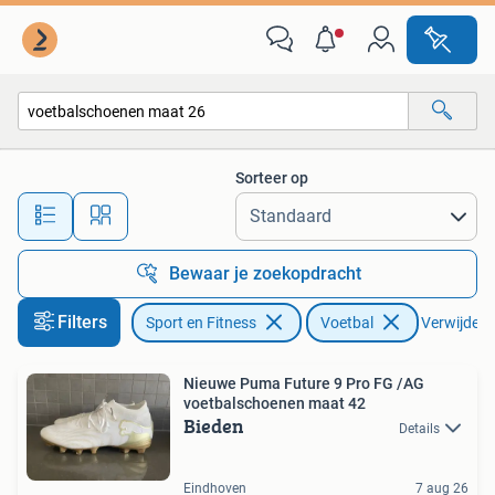
Voetbal
Sorteer op
Alle afstanden…
Bewaar je zoekopdracht
Filters
Sport en Fitness
Voetbal
Verwijder f
Nieuwe Puma Future 9 Pro FG /AG
voetbalschoenen maat 42
Bieden
Details
Eindhoven
7 aug 26