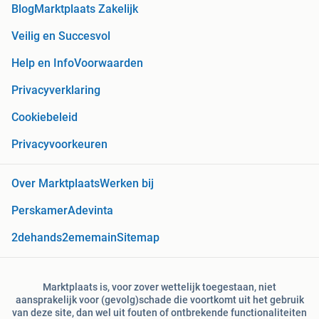
Blog
Marktplaats Zakelijk
Veilig en Succesvol
Help en Info
Voorwaarden
Privacyverklaring
Cookiebeleid
Privacyvoorkeuren
Over Marktplaats
Werken bij
Perskamer
Adevinta
2dehands
2ememain
Sitemap
Marktplaats is, voor zover wettelijk toegestaan, niet
aansprakelijk voor (gevolg)schade die voortkomt uit het gebruik
van deze site, dan wel uit fouten of ontbrekende functionaliteiten