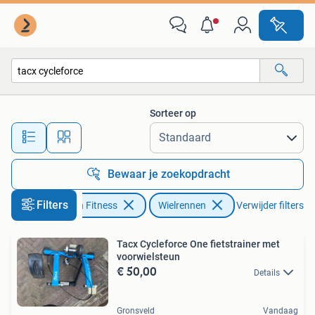
Wielrennen
Sorteer op
Alle afstanden…
Bewaar je zoekopdracht
Filters
Sport en Fitness
Wielrennen
Verwijder filters
Tacx Cycleforce One fietstrainer met
voorwielsteun
€ 50,00
Details
Gronsveld
Vandaag