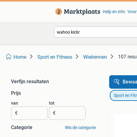
Help en info
Voor
107 resu
Home
Sport en Fitness
Wielrennen
Verfijn resultaten
Bewaa
Prijs
Sport en Fit
van
tot
€
€
Categorie
Wis de categorie