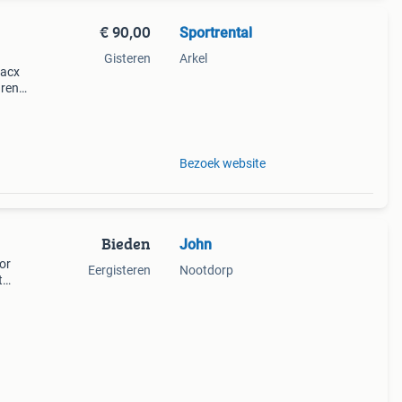
€ 90,00
Sportrental
Gisteren
Arkel
tacx
uren
kickr
al w
Bezoek website
Bieden
John
or
Eergisteren
Nootdorp
t
ainer
geb