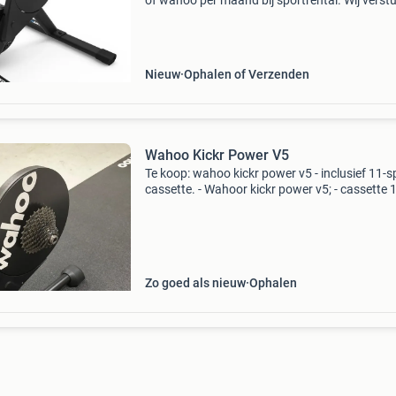
of wahoo per maand bij sportrental. Wij verst
de trainers gratis door heel nederland. Wahoo 
core zwift v2 hellingspercentage 16% maxima
Nieuw
Ophalen of Verzenden
Wahoo Kickr Power V5
Te koop: wahoo kickr power v5 - inclusief 11-
cassette. - Wahoor kickr power v5; - cassette 
speed (11-26); - adapter voor 12x142 mm stee
voedingskabel; - elite voorwielsteun. Mocht je 
Zo goed als nieuw
Ophalen