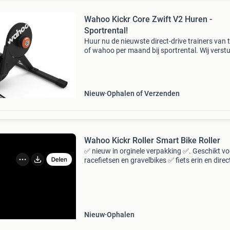
Wahoo Kickr Core Zwift V2 Huren -
Sportrental!
Huur nu de nieuwste direct-drive trainers van 
of wahoo per maand bij sportrental. Wij verst
de trainers gratis door heel nederland. Wahoo 
core zwift v2 hellingspercentage 16% maxima
Nieuw
Ophalen of Verzenden
Wahoo Kickr Roller Smart Bike Roller
✅ nieuw in orginele verpakking ✅. Geschikt vo
racefietsen en gravelbikes ✅ fiets erin en direc
trainen ✅ werkt met : zwift , wahoo , systm , tr
road en rouvy ✅ zeer stabiel en eenvoudig in 
Nieuw
Ophalen