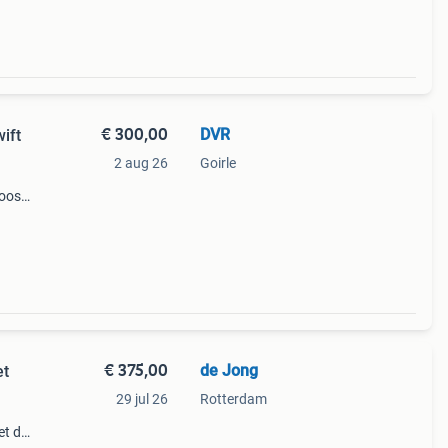
€ 300,00
DVR
ift
2 aug 26
Goirle
doos.
iedt
i
€ 375,00
de Jong
et
29 jul 26
Rotterdam
et de