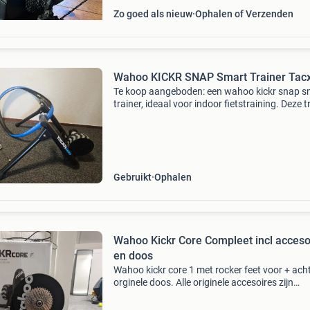
Zo goed als nieuw
Ophalen of Verzenden
Wahoo KICKR SNAP Smart Trainer Tac
Te koop aangeboden: een wahoo kickr snap s
trainer, ideaal voor indoor fietstraining. Deze t
is gebruikt, maar verkeert in goede staat en w
perfect. Alle onderdelen compleet! Perfect voo
Gebruikt
Ophalen
Wahoo Kickr Core Compleet incl acceso
en doos
Wahoo kickr core 1 met rocker feet voor + ach
orginele doos. Alle originele accesoires zijn
aanwezig. Er zit een 11-34 casette op gemont
Apparaat verkeerd in goede staat.