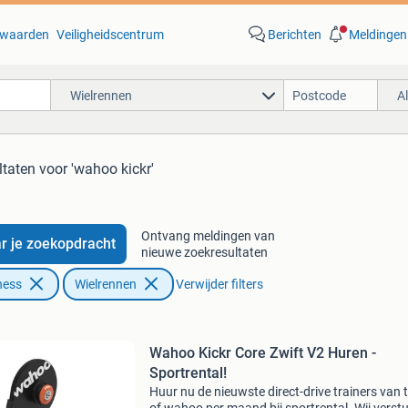
waarden
Veiligheidscentrum
Berichten
Meldingen
Wielrennen
A
ltaten
voor 'wahoo kickr'
Ontvang meldingen van
r je zoekopdracht
nieuwe zoekresultaten
ness
Wielrennen
Verwijder filters
Wahoo Kickr Core Zwift V2 Huren -
Sportrental!
Huur nu de nieuwste direct-drive trainers van 