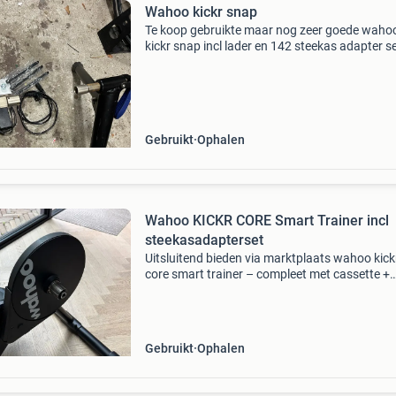
Wahoo kickr snap
Te koop gebruikte maar nog zeer goede waho
kickr snap incl lader en 142 steekas adapter s
Gebruikt
Ophalen
Wahoo KICKR CORE Smart Trainer incl
steekasadapterset
Uitsluitend bieden via marktplaats wahoo kick
core smart trainer – compleet met cassette +
steekasadapterset – direct klaar voor gebruik 
koop aangeboden: een wahoo kickr core smar
trainer in goed
Gebruikt
Ophalen