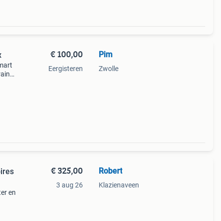
€ 100,00
Pim
x
mart
Eergisteren
Zwolle
rainer
erkt
€ 325,00
Robert
ires
3 aug 26
Klazienaveen
ter en
eerd.