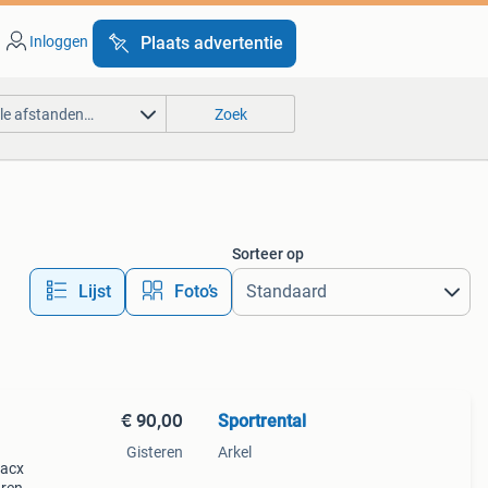
Inloggen
Plaats advertentie
lle afstanden…
Zoek
Sorteer op
Lijst
Foto’s
€ 90,00
Sportrental
Gisteren
Arkel
tacx