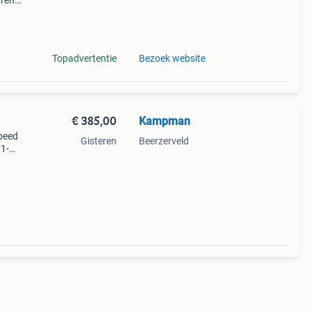
uren
kickr
al w
Topadvertentie
Bezoek website
€ 385,00
Kampman
speed
Gisteren
Beerzerveld
11-
kas; -
ee