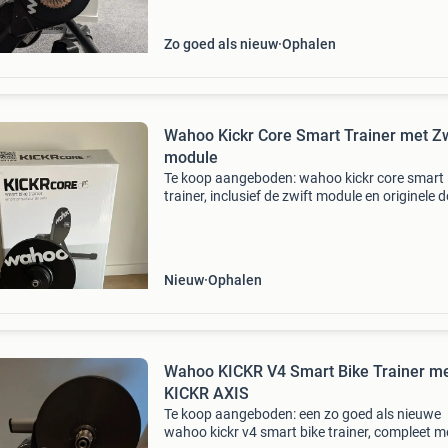
Zo goed als nieuw
Ophalen
Wahoo Kickr Core Smart Trainer met Zw
module
Te koop aangeboden: wahoo kickr core smart
trainer, inclusief de zwift module en originele 
Deze trainer is perfect voor indoor fietsen en b
een realistische fietservaring. Ideaal voor train
Nieuw
Ophalen
Wahoo KICKR V4 Smart Bike Trainer m
KICKR AXIS
Te koop aangeboden: een zo goed als nieuwe
wahoo kickr v4 smart bike trainer, compleet m