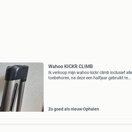
Wahoo KICKR CLIMB
Ik verkoop mijn wahoo kickr climb inclusief all
toebehoren, na deze een halfjaar gebruikt te
hebben om te trainen voor bergwedstrijden d
zomer. De climb verkeerd vrijwel in nieuwstaat
werkt vol
Zo goed als nieuw
Ophalen