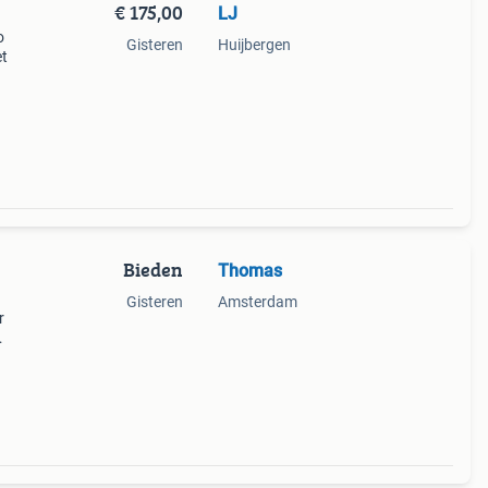
€ 175,00
LJ
o
Gisteren
Huijbergen
et
Bieden
Thomas
Gisteren
Amsterdam
r
te
t