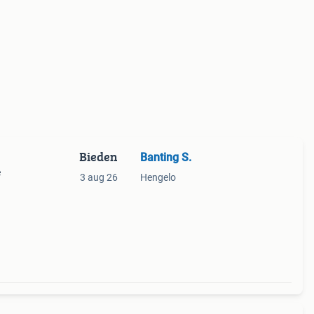
Bieden
Banting S.
e
3 aug 26
Hengelo
eze
 en