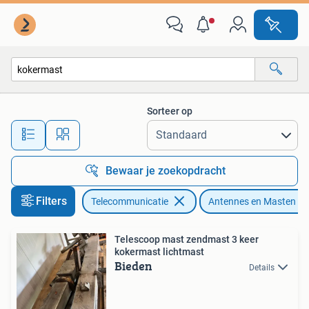
Antennes en Masten
Sorteer op
Alle afstanden…
Bewaar je zoekopdracht
Filters
Telecommunicatie
Antennes en Masten
Telescoop mast zendmast 3 keer
kokermast lichtmast
Bieden
Details