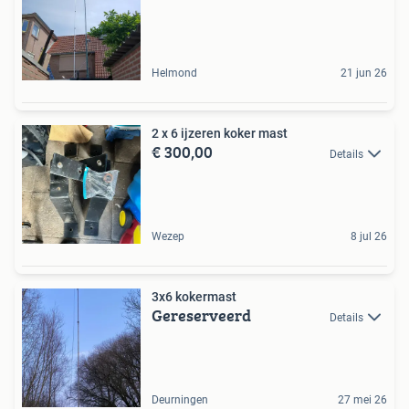
Helmond
21 jun 26
2 x 6 ijzeren koker mast
€ 300,00
Details
Wezep
8 jul 26
3x6 kokermast
Gereserveerd
Details
Deurningen
27 mei 26