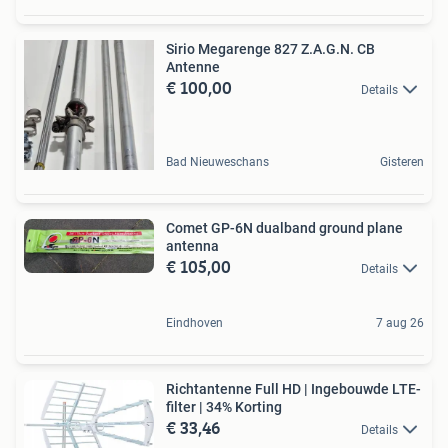
Sirio Megarenge 827 Z.A.G.N. CB
Antenne
€ 100,00
Details
Bad Nieuweschans
Gisteren
Comet GP-6N dualband ground plane
antenna
€ 105,00
Details
Eindhoven
7 aug 26
Richtantenne Full HD | Ingebouwde LTE-
filter | 34% Korting
€ 33,46
Details