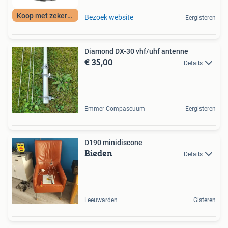
Koop met zekerheid
Bezoek website
Eergisteren
Diamond DX-30 vhf/uhf antenne
€ 35,00
Details
Emmer-Compascuum
Eergisteren
D190 minidiscone
Bieden
Details
Leeuwarden
Gisteren