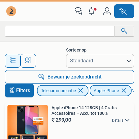
Mobiele telefoons | Apple iPhone
Sorteer op
Alle afstanden…
Bewaar je zoekopdracht
Filters
Telecommunicatie
Apple iPhone
Ver
Apple iPhone 14 128GB | 4 Gratis
Accessoires – Accu tot 100%
€ 299,00
Details