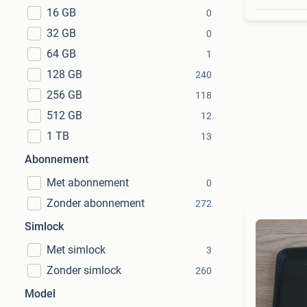
16 GB
0
32 GB
0
64 GB
1
128 GB
240
256 GB
118
512 GB
12
1 TB
13
Abonnement
Met abonnement
0
Zonder abonnement
272
Simlock
Met simlock
3
Zonder simlock
260
Model