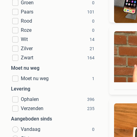
Groen
0
Gra
Paars
101
Rood
0
Roze
0
Wit
14
Zilver
21
Zwart
164
Moet nu weg
Moet nu weg
1
Levering
Ophalen
396
Verzenden
235
Aangeboden sinds
Vandaag
0