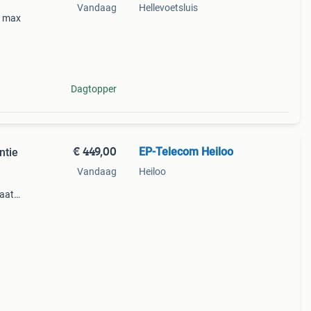
Vandaag
Hellevoetsluis
o max
Dagtopper
€ 449,00
EP-Telecom Heiloo
ntie
Vandaag
Heiloo
taat
j en
len