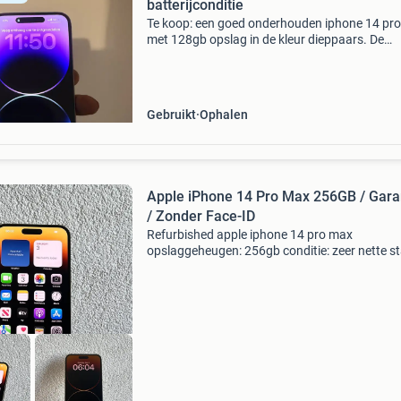
batterijconditie
Te koop: een goed onderhouden iphone 14 pr
met 128gb opslag in de kleur dieppaars. De
batterijconditie is 84%, wat nog steeds een
uitstekende levensduur biedt voor dagelijks
gebruik. Het toestel
Gebruikt
Ophalen
Apple iPhone 14 Pro Max 256GB / Gara
/ Zonder Face-ID
Refurbished apple iphone 14 pro max
opslaggeheugen: 256gb conditie: zeer nette s
batterijconditie: 100% zonder face-id icloud-vri
simlockvrij 1 jaar garantie je kunt bij ons artike
afhalen