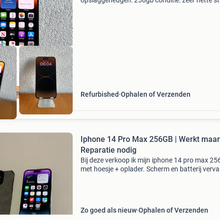
opslaggeheugen: 256gb conditie: zeer nette s
batterijconditie: 100% zonder face-id icloud-vri
simlockvrij 1 jaar garantie je kunt bij ons artike
afhalen
tis verzending
Refurbished
Ophalen of Verzenden
Iphone 14 Pro Max 256GB | Werkt maar
Reparatie nodig
Bij deze verkoop ik mijn iphone 14 pro max 25
met hoesje + oplader. Scherm en batterij verv
en sindsdien reageert het scherm niet altijd ev
goed meer. Ligt in de kast voor niets. Scherm z
Zo goed als nieuw
Ophalen of Verzenden