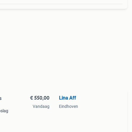
€ 550,00
Lina Aff
s
Vandaag
Eindhoven
pslag
rfect
ie is