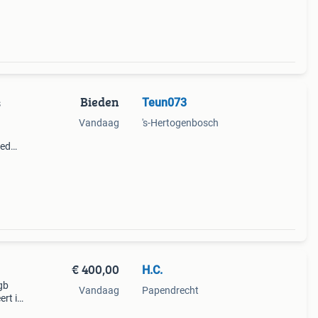
Bieden
Teun073
s
Vandaag
's-Hertogenbosch
oed
€ 400,00
H.C.
gb
Vandaag
Papendrecht
ert in
ldig