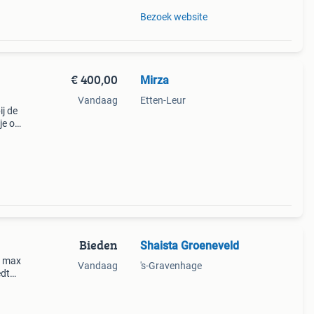
Bezoek website
€ 400,00
Mirza
Vandaag
Etten-Leur
ij de
sje om
l. 2
Bieden
Shaista Groeneveld
o max
Vandaag
's-Gravenhage
edt
jn