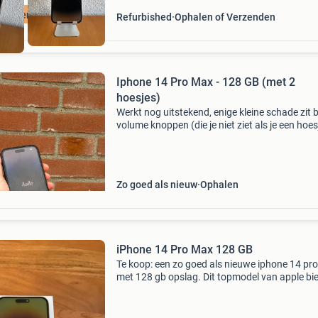
tis verzending
Refurbished
Ophalen of Verzenden
Iphone 14 Pro Max - 128 GB (met 2
hoesjes)
Werkt nog uitstekend, enige kleine schade zit b
volume knoppen (die je niet ziet als je een hoe
doet). Scherm, achterkant zijn in top staat. Inc
Silicone hoesjes (zwart en geel)
Zo goed als nieuw
Ophalen
iPhone 14 Pro Max 128 GB
Te koop: een zo goed als nieuwe iphone 14 pr
met 128 gb opslag. Dit topmodel van apple bi
een ongeëvenaarde gebruikerservaring met zi
geavanceerde camera, krachtige processor en
indrukwekken