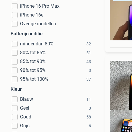
iPhone 16 Pro Max
iPhone 16e
Overige modellen
Batterijconditie
minder dan 80%
32
80% tot 85%
51
85% tot 90%
43
90% tot 95%
3
95% tot 100%
37
Kleur
Blauw
11
Geel
0
Goud
58
Grijs
6