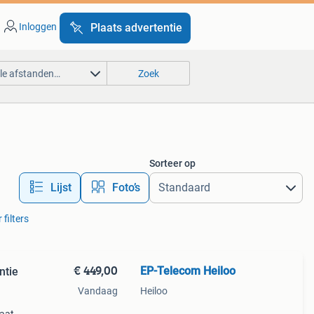
Inloggen
Plaats advertentie
lle afstanden…
Zoek
Sorteer op
Lijst
Foto’s
 filters
€ 449,00
EP-Telecom Heiloo
ntie
Vandaag
Heiloo