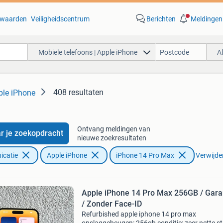
waarden
Veiligheidscentrum
Berichten
Meldingen
Mobiele telefoons | Apple iPhone
A
408 resultaten
ple iPhone
Ontvang meldingen van
r je zoekopdracht
nieuwe zoekresultaten
icatie
Apple iPhone
iPhone 14 Pro Max
Verwijder
Apple iPhone 14 Pro Max 256GB / Gara
/ Zonder Face-ID
Refurbished apple iphone 14 pro max