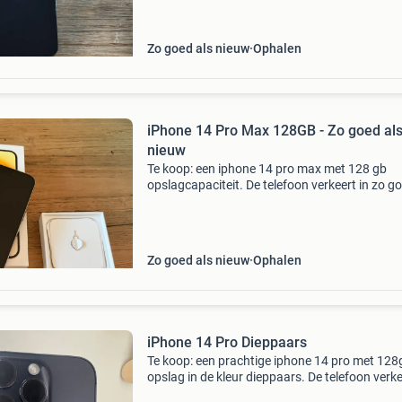
Zo goed als nieuw
Ophalen
iPhone 14 Pro Max 128GB - Zo goed al
nieuw
Te koop: een iphone 14 pro max met 128 gb
opslagcapaciteit. De telefoon verkeert in zo g
als nieuwe staat, zonder krassen of
beschadigingen. De batterijconditie is 83%. De
telefoon zit in de origin
Zo goed als nieuw
Ophalen
iPhone 14 Pro Dieppaars
Te koop: een prachtige iphone 14 pro met 128
opslag in de kleur dieppaars. De telefoon verke
zeer nette, bijna nieuwstaat en is altijd zorgvu