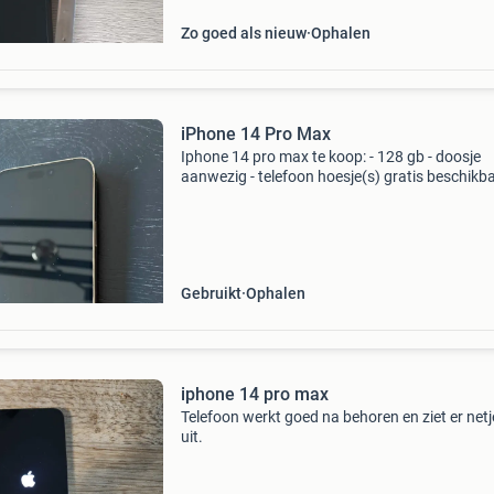
81%.
Zo goed als nieuw
Ophalen
iPhone 14 Pro Max
Iphone 14 pro max te koop: - 128 gb - doosje
aanwezig - telefoon hoesje(s) gratis beschikba
batterij conditie = 80 % - lichte gebruikssporen
aanwezig (krasjes), met name op het scherm, 
foto’s
Gebruikt
Ophalen
iphone 14 pro max
Telefoon werkt goed na behoren en ziet er netj
uit.