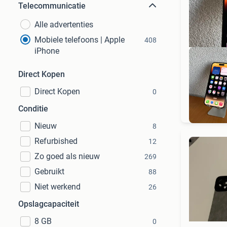
Telecommunicatie
Alle advertenties
Mobiele telefoons | Apple
408
iPhone
Direct Kopen
Direct Kopen
0
Gra
Conditie
Nieuw
8
Refurbished
12
Zo goed als nieuw
269
Gebruikt
88
Niet werkend
26
Opslagcapaciteit
8 GB
0