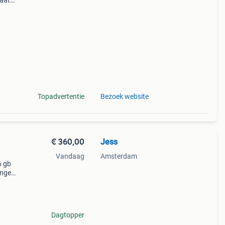
taat
j en
len
Topadvertentie
Bezoek website
€ 360,00
Jess
Vandaag
Amsterdam
6 gb
angen
en
it
Dagtopper