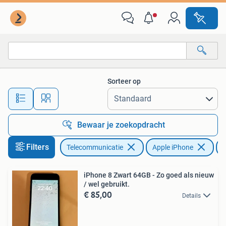
Mobiele telefoons | Apple iPhone
Sorteer op
Alle afstanden…
Bewaar je zoekopdracht
Filters
Telecommunicatie
Apple iPhone
i
iPhone 8 Zwart 64GB - Zo goed als nieuw
/ wel gebruikt.
€ 85,00
Details