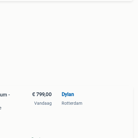
€ 799,00
Dylan
ium -
Vandaag
Rotterdam
e
e •