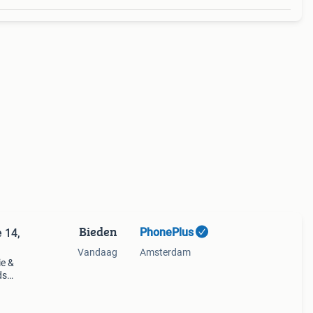
Bieden
PhonePlus
 14,
Vandaag
Amsterdam
ie &
ds
e voor