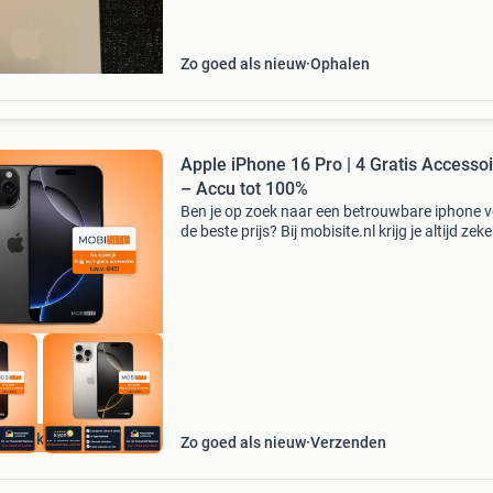
batterijconditie: 90% • geen krass
Zo goed als nieuw
Ophalen
Apple iPhone 16 Pro | 4 Gratis Accesso
– Accu tot 100%
Ben je op zoek naar een betrouwbare iphone 
de beste prijs? Bij mobisite.nl krijg je altijd zek
kwaliteit én extra voordelen: nu tijdelijk 4 grati
accessoires (t.w.v. €45): hoesje, sc
Weekdeal
Zo goed als nieuw
Verzenden