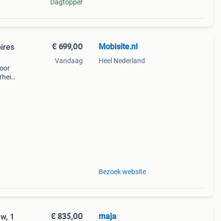
Dagtopper
€ 699,00
Mobisite.nl
ires
Vandaag
Heel Nederland
voor
erheid,
s
Bezoek website
€ 835,00
maja
w, 1