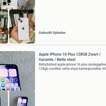
Afgeprijsd
Gebruikt
Ophalen
Apple iPhone 16 Plus 128GB Zwart /
Garantie / Nette staat
Refurbished apple iphone 16 plus opslaggehe
128gb conditie: nette staat batterijconditie: 9
icloud-vrij en simlockvrij 1 jaar garantie je kunt 
ons artikelen afhalen op afspraak in heiloo of