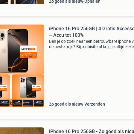
Zo goed als nieuw
Ophalen
iPhone 16 Pro 256GB | 4 Gratis Accesso
– Accu tot 100%
Ben je op zoek naar een betrouwbare iphone 
de beste prijs? Bij mobisite.nl krijg je altijd zek
kwaliteit én extra voordelen: nu tijdelijk 4 grati
accessoires (t.w.v. €45): hoesje, sc
Weekdeal
Zo goed als nieuw
Verzenden
iPhone 16 Pro 256GB - Zo goed als nieu