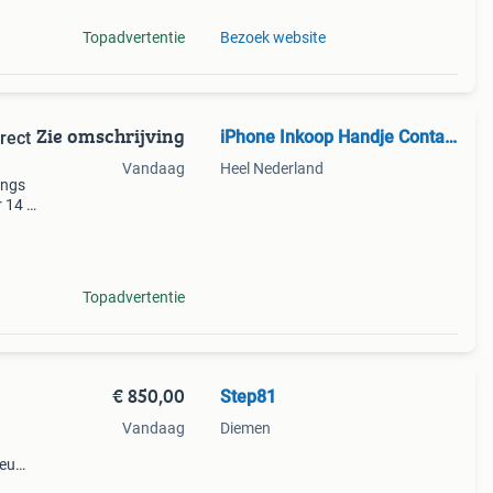
Topadvertentie
Bezoek website
Zie omschrijving
iPhone Inkoop Handje Contantje
rect
Vandaag
Heel Nederland
ungs
r 14 /
msung
Topadvertentie
€ 850,00
Step81
Vandaag
Diemen
nieuw
ag •