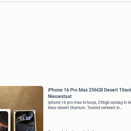
iPhone 16 Pro Max 256GB Desert Titan
Nieuwstaat
Iphone 16 pro max te koop, 256gb opslag in d
kleur desert titanium. Toestel verkeert in
nieuwstaat, geen krassen of beschadigingen.
Batterijconditie 90%. Inclusief: • origineel doosj
opl