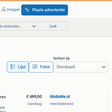
Inloggen
Plaats advertentie
lle afstanden…
Zoek
Sorteer op
Lijst
Foto’s
€ 699,00
Mobisite.nl
ires
Vandaag
Heel Nederland
voor