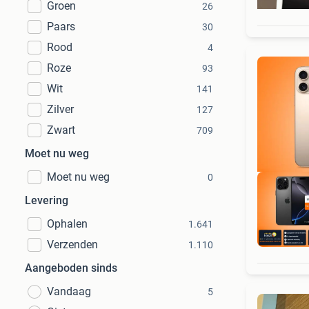
Groen
26
Paars
30
Rood
4
Roze
93
Wit
141
Zilver
127
Zwart
709
Moet nu weg
Moet nu weg
0
Levering
Ophalen
1.641
Verzenden
1.110
Aangeboden sinds
Vandaag
5