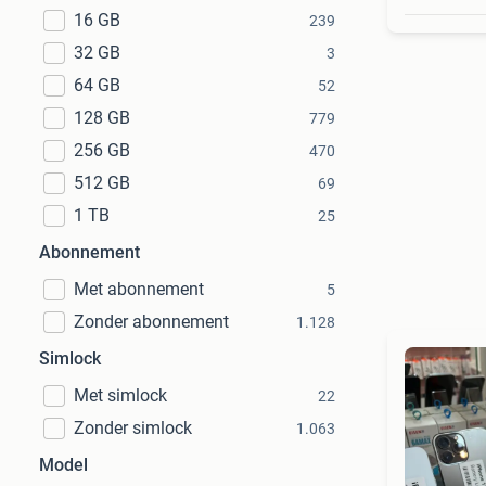
16 GB
239
32 GB
3
64 GB
52
128 GB
779
256 GB
470
512 GB
69
1 TB
25
Abonnement
Met abonnement
5
Zonder abonnement
1.128
Simlock
Met simlock
22
Zonder simlock
1.063
Model