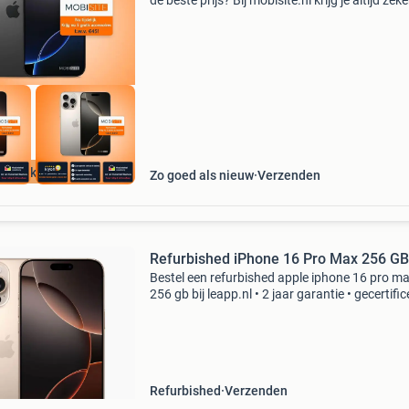
de beste prijs? Bij mobisite.nl krijg je altijd zek
kwaliteit én extra voordelen: nu tijdelijk 4 grati
accessoires (t.w.v. €45): hoesje, sc
Weekdeal
Zo goed als nieuw
Verzenden
Refurbished iPhone 16 Pro Max 256 GB
Bestel een refurbished apple iphone 16 pro m
256 gb bij leapp.nl • 2 jaar garantie • gecertifi
door het keurmerk refurbished • supersnelle
bezorging. Alle modellen die op leapp.nl geto
worde
Refurbished
Verzenden