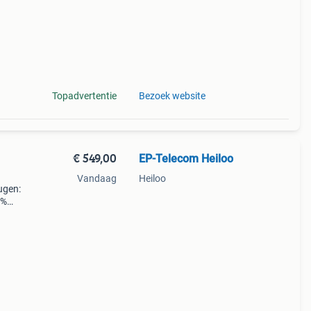
Topadvertentie
Bezoek website
€ 549,00
EP-Telecom Heiloo
Vandaag
Heiloo
ugen:
5%
bij