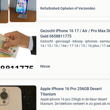
tis verzending
Refurbished
Ophalen of Verzenden
Gezocht iPhone 16 17 / Air / Pro Max Di
Geld 0658811775
Gezocht - gevraagd - inkoop - iphones - sams
14 / 15 / 16 / 16e / 17 14 / 15 / 16 plus / 17 ai
15 / 16 / 17 pro 14 / 15 / 16 / 17 pro max sa
alle s26 modellen aub alleen nieuw geseald i
Nieuw
Apple iPhone 16 Pro 256GB Desert
Titanium
Apple iphone 16 pro 256gb in de kleur desert
titanium. De telefoon verkeert in zo goed als 
staat en is altijd netjes gebruikt. • 256 gb opsl