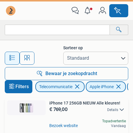
Mobiele telefoons | Apple iPhone
Sorteer op
Alle afstanden…
Bewaar je zoekopdracht
Filters
Telecommunicatie
Apple iPhone
O
iPhone 17 256GB NIEUW Alle kleuren!
€ 769,00
Details
Topadvertentie
Bezoek website
Vandaag