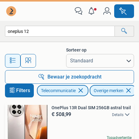
Mobiele telefoons | Overige merken
Sorteer op
Alle afstanden…
Bewaar je zoekopdracht
Filters
Telecommunicatie
Overige merken
V
OnePlus 13R Dual SIM 256GB astral trail
€ 508,99
Details
Topadvertentie