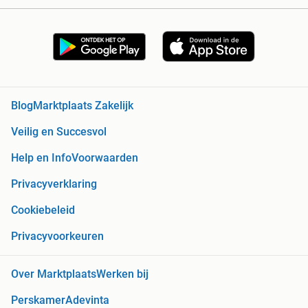
Blog
Marktplaats Zakelijk
Veilig en Succesvol
Help en Info
Voorwaarden
Privacyverklaring
Cookiebeleid
Privacyvoorkeuren
Over Marktplaats
Werken bij
Perskamer
Adevinta