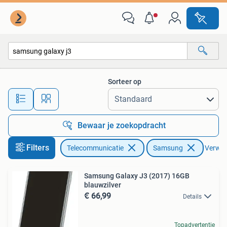
Mobiele telefoons | Samsung
Sorteer op
Alle afstanden…
Bewaar je zoekopdracht
Filters
Telecommunicatie
Samsung
Verwijd
Samsung Galaxy J3 (2017) 16GB
blauwzilver
€ 66,99
Details
Topadvertentie