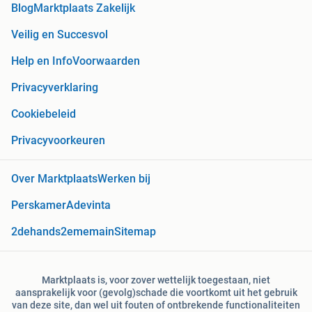
Blog
Marktplaats Zakelijk
Veilig en Succesvol
Help en Info
Voorwaarden
Privacyverklaring
Cookiebeleid
Privacyvoorkeuren
Over Marktplaats
Werken bij
Perskamer
Adevinta
2dehands
2ememain
Sitemap
Marktplaats is, voor zover wettelijk toegestaan, niet
aansprakelijk voor (gevolg)schade die voortkomt uit het gebruik
van deze site, dan wel uit fouten of ontbrekende functionaliteiten