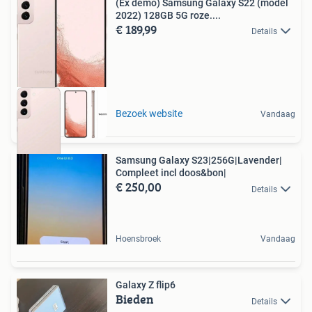
(Ex demo) Samsung Galaxy S22 (model
2022) 128GB 5G roze....
€ 189,99
Details
Bezoek website
Vandaag
Samsung Galaxy S23|256G|Lavender|
Compleet incl doos&bon|
€ 250,00
Details
Hoensbroek
Vandaag
Galaxy Z flip6
Bieden
Details