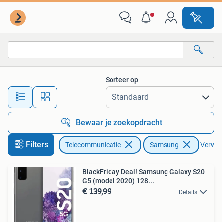
Mobiele telefoons | Samsung
Sorteer op
Alle afstanden…
Bewaar je zoekopdracht
Filters
Telecommunicatie
Samsung
Verwijd
BlackFriday Deal! Samsung Galaxy S20
G5 (model 2020) 128...
€ 139,99
Details