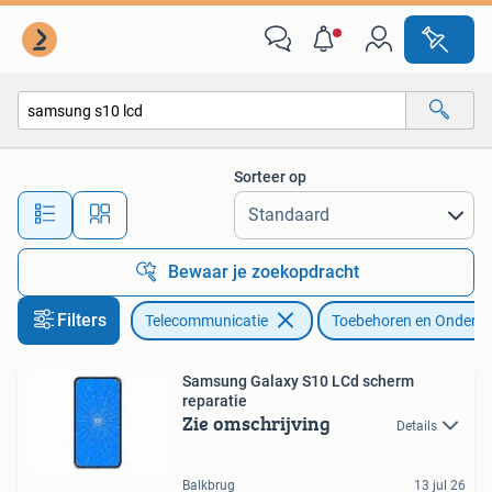
Mobiele telefoons | Toebehoren en Onderdelen
Sorteer op
Alle afstanden…
Bewaar je zoekopdracht
Filters
Telecommunicatie
Toebehoren en Onderde
Samsung Galaxy S10 LCd scherm
reparatie
Zie omschrijving
Details
Balkbrug
13 jul 26