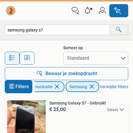
Mobiele telefoons | Samsung
Sorteer op
Alle afstanden…
Bewaar je zoekopdracht
Filters
Telecommunicatie
Samsung
Verwijder filters
Samsung Galaxy S7 - Gebruikt
€ 25,00
Details