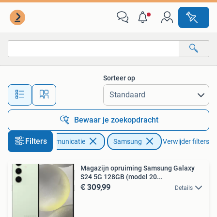
Mobiele telefoons | Samsung
Sorteer op
Alle afstanden…
Bewaar je zoekopdracht
Filters
Telecommunicatie
Samsung
Verwijder filters
Magazijn opruiming Samsung Galaxy
S24 5G 128GB (model 20...
€ 309,99
Details