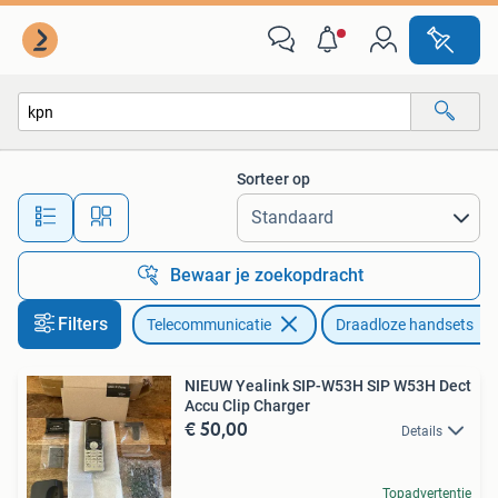
Vaste telefoons | Handsets en Draadloos
Sorteer op
Alle afstanden…
Bewaar je zoekopdracht
Filters
Telecommunicatie
Draadloze handsets
NIEUW Yealink SIP-W53H SIP W53H Dect
Accu Clip Charger
€ 50,00
Details
Topadvertentie