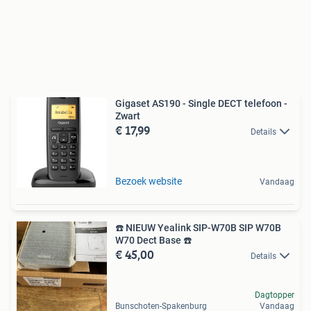
Gigaset AS190 - Single DECT telefoon -
Zwart
€ 17,99
Details
Bezoek website
Vandaag
☎️ NIEUW Yealink SIP-W70B SIP W70B
W70 Dect Base ☎️
€ 45,00
Details
Dagtopper
Bunschoten-Spakenburg
Vandaag