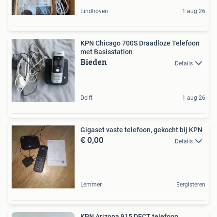
Eindhoven
1 aug 26
KPN Chicago 700S Draadloze Telefoon
met Basisstation
Bieden
Details
Delft
1 aug 26
Gigaset vaste telefoon, gekocht bij KPN
€ 0,00
Details
Lemmer
Eergisteren
KPN Arizona 915 DECT telefoon.