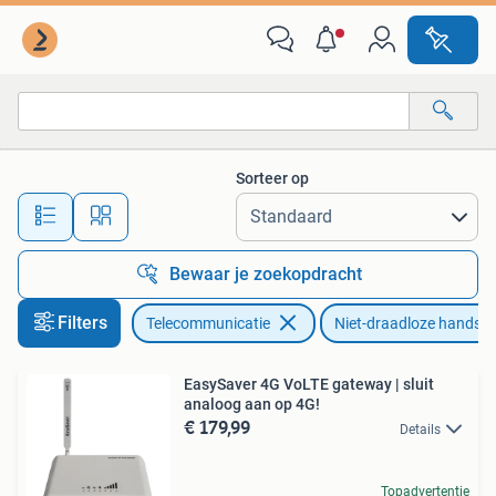
Vaste telefoons | Niet Draadloos
Sorteer op
Alle afstanden…
Bewaar je zoekopdracht
Filters
Telecommunicatie
Niet-draadloze handset
EasySaver 4G VoLTE gateway | sluit
analoog aan op 4G!
€ 179,99
Details
Topadvertentie