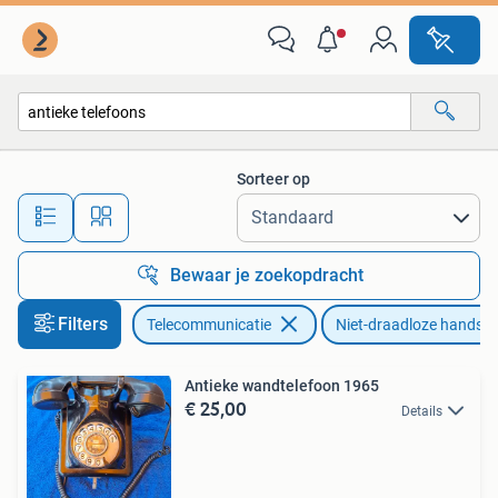
Vaste telefoons | Niet Draadloos
Sorteer op
Alle afstanden…
Bewaar je zoekopdracht
Filters
Telecommunicatie
Niet-draadloze handset
Antieke wandtelefoon 1965
€ 25,00
Details