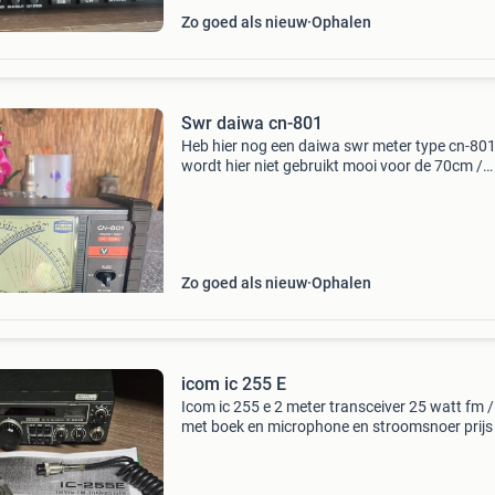
Zo goed als nieuw
Ophalen
Swr daiwa cn-801
Heb hier nog een daiwa swr meter type cn-80
wordt hier niet gebruikt mooi voor de 70cm /
2meter inruil dualbander 70cm/2meter of een
computer of gelijkwaardig swr voor de 3 meter
is bespreekbaa
Zo goed als nieuw
Ophalen
icom ic 255 E
Icom ic 255 e 2 meter transceiver 25 watt fm /
met boek en microphone en stroomsnoer prijs 
aanvraag ophalen of opsturen verzendkosten 
voor de koper evenals het risico met opsturen