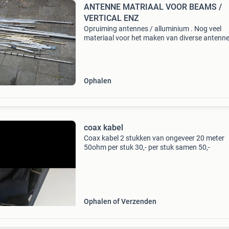
ANTENNE MATRIAAL VOOR BEAMS /
VERTICAL ENZ
Opruiming antennes / alluminium . Nog veel
materiaal voor het maken van diverse antenne
Zit matriaal voor een 10 meter beam of 6 mete
beam of 2 meter of 70 cm beam enz , ook voor
verticale is
Ophalen
coax kabel
Coax kabel 2 stukken van ongeveer 20 meter
50ohm per stuk 30,- per stuk samen 50,-
Ophalen of Verzenden