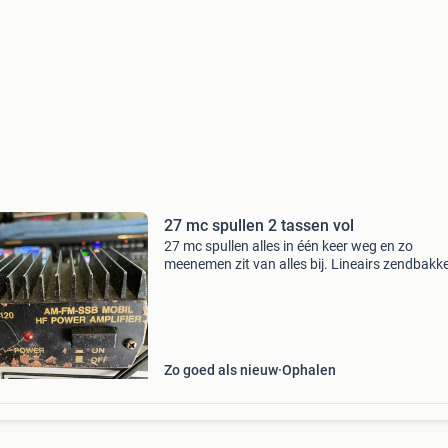
27 mc spullen 2 tassen vol
27 mc spullen alles in één keer weg en zo
meenemen zit van alles bij. Lineairs zendbakk
voedingen tafel mike swr power meter etc bie
Zo goed als nieuw
Ophalen