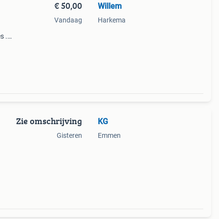
€ 50,00
Willem
Vandaag
Harkema
s .
r
 een
Zie omschrijving
KG
Gisteren
Emmen