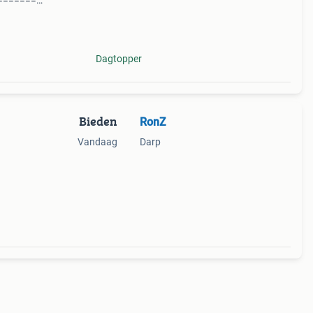
=========
: amateur
0 m + warc /
Dagtopper
Bieden
RonZ
Vandaag
Darp
0-
den