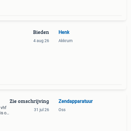
Bieden
Henk
1
4 aug 26
Akkrum
 alles
Zie omschrijving
Zendapparatuur
 vhf
31 jul 26
Oss
is op
zijn