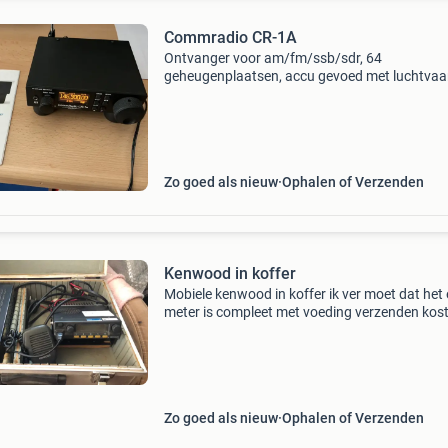
Commradio CR-1A
Ontvanger voor am/fm/ssb/sdr, 64
geheugenplaatsen, accu gevoed met luchtvaar
meter en 70 cm... Inclusief manual en usb kab
voor opladen maar ook om data naar pc te st
of firmware te upgraden
Zo goed als nieuw
Ophalen of Verzenden
Kenwood in koffer
Mobiele kenwood in koffer ik ver moet dat het
meter is compleet met voeding verzenden kos
koper en eigen risico betaling bij verzenden vi
zie ook mijn andere advertenties
Zo goed als nieuw
Ophalen of Verzenden