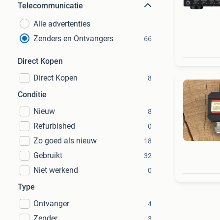
Telecommunicatie
Alle advertenties
Zenders en Ontvangers
66
Direct Kopen
Direct Kopen
8
Conditie
Nieuw
8
Refurbished
0
Zo goed als nieuw
18
Gebruikt
32
Niet werkend
0
Type
Ontvanger
4
Zender
3