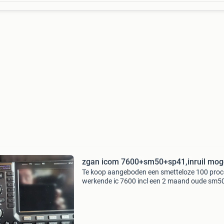
zgan icom 7600+sm50+sp41,inruil moge
Te koop aangeboden een smetteloze 100 proc
werkende ic 7600 incl een 2 maand oude sm5
een sp41 alles in zgan staat. Kan hier uitgebre
getest worden op antennes. De radio is tx wid
ook 11