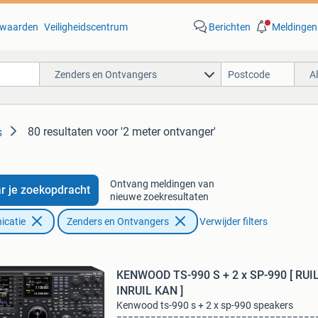
waarden
Veiligheidscentrum
Berichten
Meldingen
Zenders en Ontvangers
A
80 resultaten
voor '2 meter ontvanger'
s
Ontvang meldingen van
r je zoekopdracht
nieuwe zoekresultaten
icatie
Zenders en Ontvangers
Verwijder filters
KENWOOD TS-990 S + 2 x SP-990 [ RUIL OF
INRUIL KAN ]
Kenwood ts-990 s + 2 x sp-990 speakers