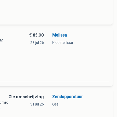
€ 85,00
Melissa
 60
28 jul 26
Kloosterhaar
Zie omschrijving
Zendapparatuur
t met
31 jul 26
Oss
zijn