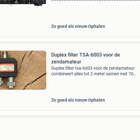
===================================
set is doorlopend in freq [ 00k 11 meter ] type
hf/vhf transceiver frequency range: tx: 10-16
6
Zo goed als nieuw
Ophalen
Duplex filter TSA-6003 voor de
zendamateur
Duplex filter tsa-6003 voor de zendamateur
combineert alles tot 2 meter samen met 70
centimeter ingang 1. 1,3-170Mhz ingang 2. 35
540Mhz 500-1000watt zo goed als nieuw bie
Zo goed als nieuw
Ophalen