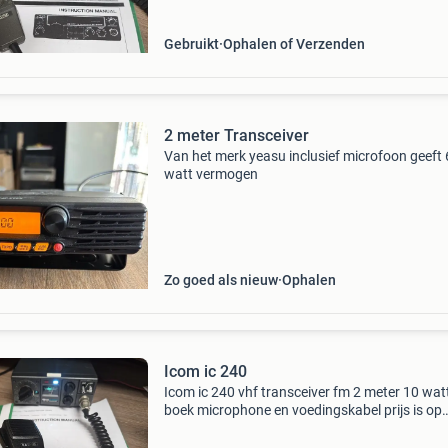
Gebruikt
Ophalen of Verzenden
2 meter Transceiver
Van het merk yeasu inclusief microfoon geeft
watt vermogen
Zo goed als nieuw
Ophalen
Icom ic 240
Icom ic 240 vhf transceiver fm 2 meter 10 wat
boek microphone en voedingskabel prijs is op
aanvraag ophalen of opsturen verzendkosten 
voor de koper evenals het risico met opsturen