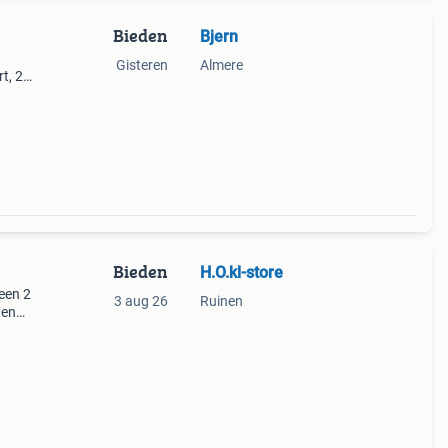
Bieden
Bjern
Gisteren
Almere
t, 2
el
uren
Bieden
H.O.kl-store
 een 2
3 aug 26
Ruinen
ten
a bank