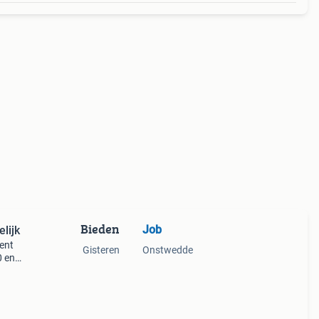
Bieden
Job
lijk
ent
Gisteren
Onstwedde
0 en
id
e dus