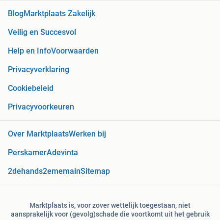
Blog
Marktplaats Zakelijk
Veilig en Succesvol
Help en Info
Voorwaarden
Privacyverklaring
Cookiebeleid
Privacyvoorkeuren
Over Marktplaats
Werken bij
Perskamer
Adevinta
2dehands
2ememain
Sitemap
Marktplaats is, voor zover wettelijk toegestaan, niet
aansprakelijk voor (gevolg)schade die voortkomt uit het gebruik