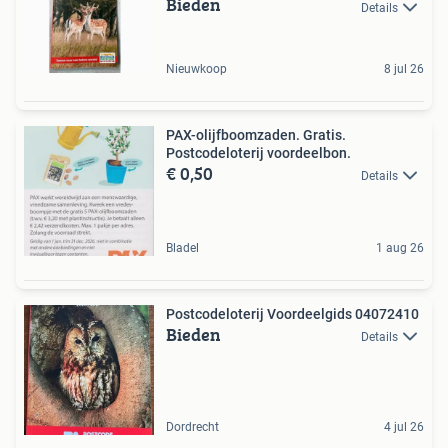
Bieden
Details
Nieuwkoop
8 jul 26
PAX-olijfboomzaden. Gratis.
Postcodeloterij voordeelbon.
€ 0,50
Details
Bladel
1 aug 26
Postcodeloterij Voordeelgids 04072410
Bieden
Details
Dordrecht
4 jul 26