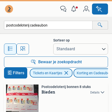
Kortingen en Cadeaubonnen
Sorteer op
Alle afstanden…
Bewaar je zoekopdracht
Filters
Tickets en Kaartjes
Korting en Cadeaubon
Postcodeloterij bonnen 8 stuks
Bieden
Details