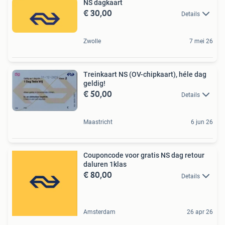
NS dagkaart
€ 30,00
Details
Zwolle
7 mei 26
Treinkaart NS (OV-chipkaart), héle dag
geldig!
€ 50,00
Details
Maastricht
6 jun 26
Couponcode voor gratis NS dag retour
daluren 1klas
€ 80,00
Details
Amsterdam
26 apr 26