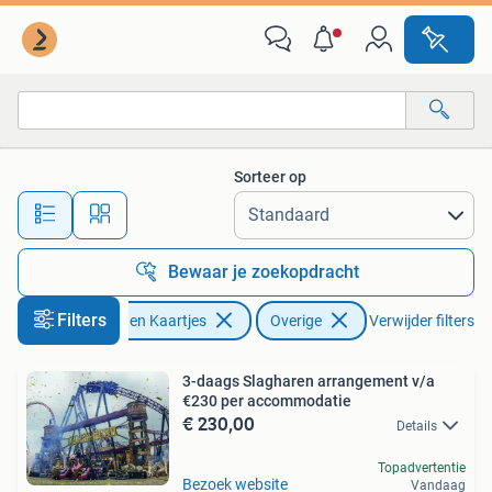
Recreatie | Overige
Sorteer op
Alle afstanden…
Bewaar je zoekopdracht
Filters
Tickets en Kaartjes
Overige
Verwijder filters
3-daags Slagharen arrangement v/a
€230 per accommodatie
€ 230,00
Details
Topadvertentie
Bezoek website
Vandaag