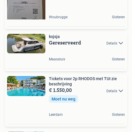
Woubrugge
Gisteren
ksjsja
Gereserveerd
Details
Maassluis
Gisteren
Tickets voor 2p RHODOS met TUI zie
beschrijving
€ 1.550,00
Details
Moet nu weg
Leerdam
Gisteren