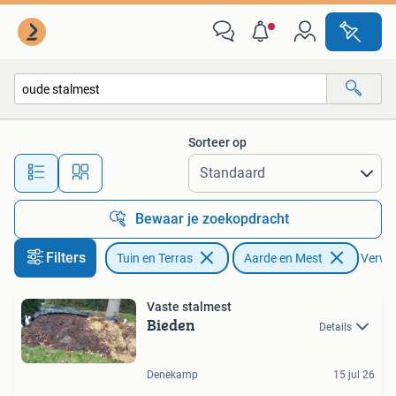
Aarde en Mest
Sorteer op
Alle afstanden…
Bewaar je zoekopdracht
Filters
Tuin en Terras
Aarde en Mest
Verwijd
Vaste stalmest
Bieden
Details
Denekamp
15 jul 26