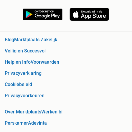
Blog
Marktplaats Zakelijk
Veilig en Succesvol
Help en Info
Voorwaarden
Privacyverklaring
Cookiebeleid
Privacyvoorkeuren
Over Marktplaats
Werken bij
Perskamer
Adevinta