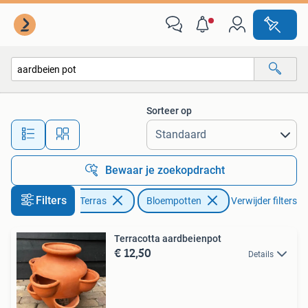
Bloempotten
Sorteer op
Alle afstanden…
Bewaar je zoekopdracht
Filters
Tuin en Terras
Bloempotten
Verwijder filters
Terracotta aardbeienpot
€ 12,50
Details