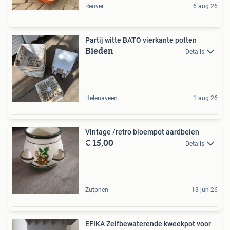
Reuver
6 aug 26
Partij witte BATO vierkante potten
Bieden
Details
Helenaveen
1 aug 26
Vintage /retro bloempot aardbeien
€ 15,00
Details
Zutphen
13 jun 26
EFIKA Zelfbewaterende kweekpot voor