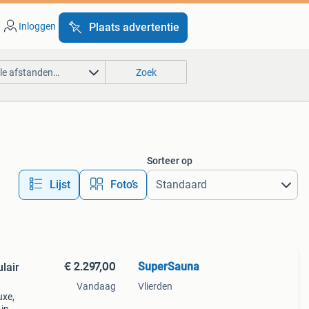
Inloggen
Plaats advertentie
lle afstanden…
Zoek
Sorteer op
Lijst
Foto’s
€ 2.297,00
SuperSauna
lair
Vandaag
Vlierden
uxe,