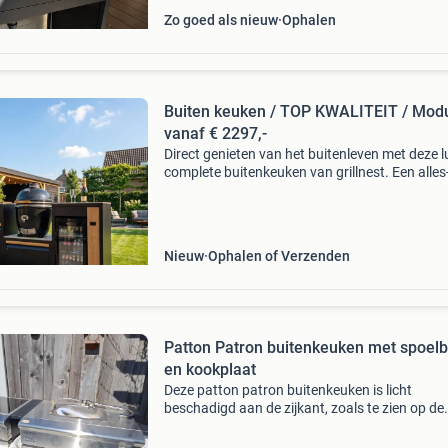
Zo goed als nieuw
Ophalen
Buiten keuken / TOP KWALITEIT / Modu
vanaf € 2297,-
Direct genieten van het buitenleven met deze l
complete buitenkeuken van grillnest. Een alles-
één oplossing voor in de tuin of onder de
overkapping. Geheel modulair dus helemaal
samentestellen
Nieuw
Ophalen of Verzenden
Patton Patron buitenkeuken met spoel
en kookplaat
Deze patton patron buitenkeuken is licht
beschadigd aan de zijkant, zoals te zien op de
foto&#39;s. De set bestaat uit een module me
spoelbak en kraan, en een module met een