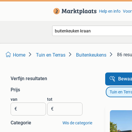
Help en info
Voor
86 resu
Home
Tuin en Terras
Buitenkeukens
Verfijn resultaten
Bewaa
Prijs
Tuin en Terr
van
tot
€
€
Categorie
Wis de categorie