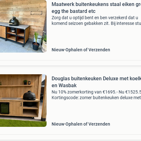
Maatwerk buitenkeukens staal eiken g
egg the bastard etc
Zorg dat u optijd bent en ben verzekerd dat u
komend seizoen gebakken zit. Bij interesse st
ons graag wat informatie:(wat kost foto zovee
Word niet beantwoord) -een grove schets of
illustratie o
Nieuw
Ophalen of Verzenden
Douglas buitenkeuken Deluxe met koel
en Wasbak
Nu 10% zomerkorting van €1695.- Nu €1525.
Kortingscode: zomer buitenkeuken deluxe met
koelkast, wasbak en bbq-opstelling creëer de
ultieme buitenkeuken met deze stijlvolle
buitenkeuken del
Nieuw
Ophalen of Verzenden