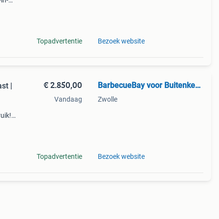
in-
Topadvertentie
Bezoek website
€ 2.850,00
BarbecueBay voor Buitenkeukens | Planchas | Barbecues
st |
Vandaag
Zwolle
uik!
Topadvertentie
Bezoek website