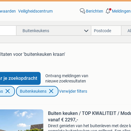
waarden
Veiligheidscentrum
Berichten
Meldingen
Buitenkeukens
A
ltaten
voor 'buitenkeuken kraan'
Ontvang meldingen van
r je zoekopdracht
nieuwe zoekresultaten
as
Buitenkeukens
Verwijder filters
Buiten keuken / TOP KWALITEIT / Modu
vanaf € 2297,-
Direct genieten van het buitenleven met deze l