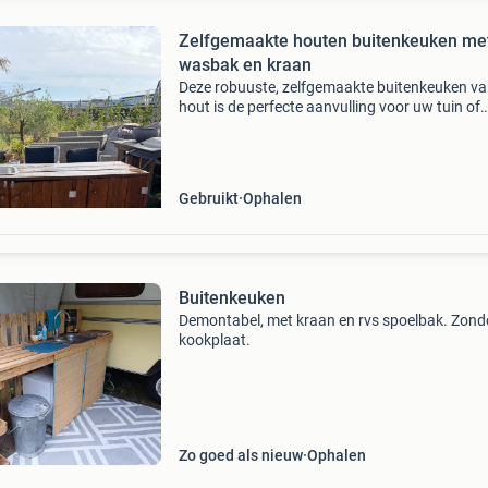
Zelfgemaakte houten buitenkeuken me
wasbak en kraan
Deze robuuste, zelfgemaakte buitenkeuken v
hout is de perfecte aanvulling voor uw tuin of
terras. De keuken is voorzien van een handige
wasbak met een kraan die eenvoudig aan te sl
is op een tu
Gebruikt
Ophalen
Buitenkeuken
Demontabel, met kraan en rvs spoelbak. Zond
kookplaat.
Zo goed als nieuw
Ophalen