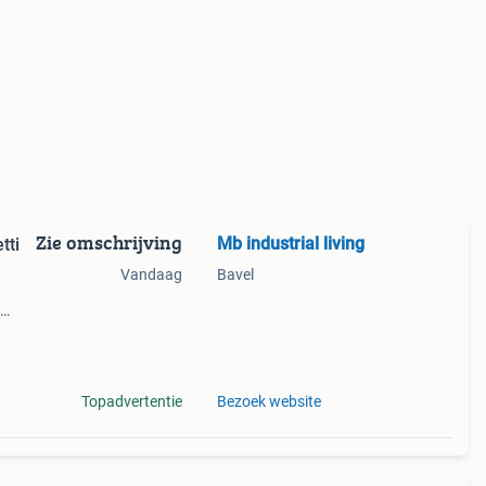
Zie omschrijving
Mb industrial living
tti
Vandaag
Bavel
t
op
Topadvertentie
Bezoek website