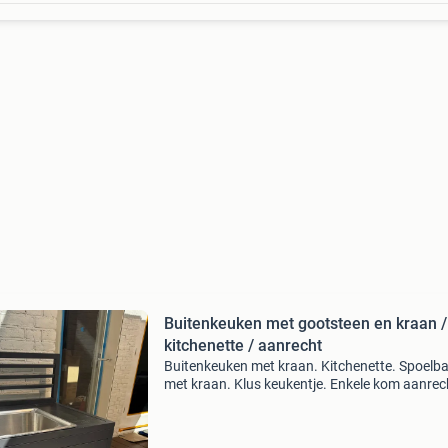
Buitenkeuken met gootsteen en kraan /
kitchenette / aanrecht
Buitenkeuken met kraan. Kitchenette. Spoelb
met kraan. Klus keukentje. Enkele kom aanrec
vrijstaand. Merk: wakefield van karwei gebruik
tijdens de verbouwing, ziet er prima uit paar vl
op de