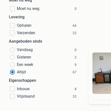
Moet nu weg
Moet nu weg
0
Levering
Ophalen
66
Verzenden
22
Aangeboden sinds
Vandaag
0
Gisteren
2
Een week
9
Altijd
67
Eigenschappen
Inbouw
8
Vrijstaand
32