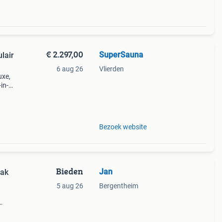
€ 2.297,00
SuperSauna
lair
6 aug 26
Vlierden
uxe,
in-
Bezoek website
Bieden
Jan
bak
5 aug 26
Bergentheim
t een