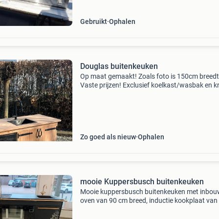
kookplaat. Ideaal
Gebruikt
Ophalen
Douglas buitenkeuken
Op maat gemaakt! Zoals foto is 150cm breedt
Vaste prijzen! Exclusief koelkast/wasbak en k
Kan er wel bij besteld worden!
Zo goed als nieuw
Ophalen
mooie Kuppersbusch buitenkeuken
Mooie kuppersbusch buitenkeuken met inbo
oven van 90 cm breed, inductie kookplaat van
cm breed 2 warmhoud laden spoelbak met kr
kirchstrasse 18 in alstatte duitsland 064529