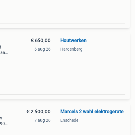
€ 650,00
Houtwerken
!
6 aug 26
Hardenberg
raan!
€ 2.500,00
Marcels 2 wahl elektrogerate
uw
7 aug 26
Enschede
 90
aan
8456