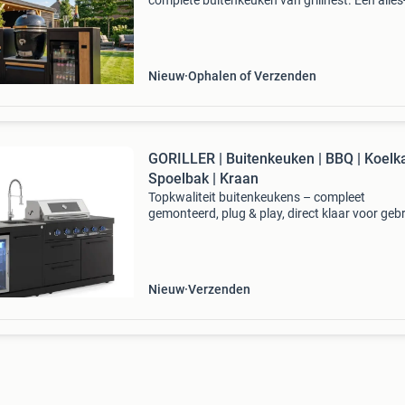
complete buitenkeuken van grillnest. Een alles-
één oplossing voor in de tuin of onder de
overkapping. Geheel modulair dus helemaal
samentestellen
Nieuw
Ophalen of Verzenden
GORILLER | Buitenkeuken | BBQ | Koelka
Spoelbak | Kraan
Topkwaliteit buitenkeukens – compleet
gemonteerd, plug & play, direct klaar voor gebr
Goriller empire s-1: grijs of zwart met 4
hoofdbranders, achterbrander, zijbrander en
elektrisch draaispit
Nieuw
Verzenden