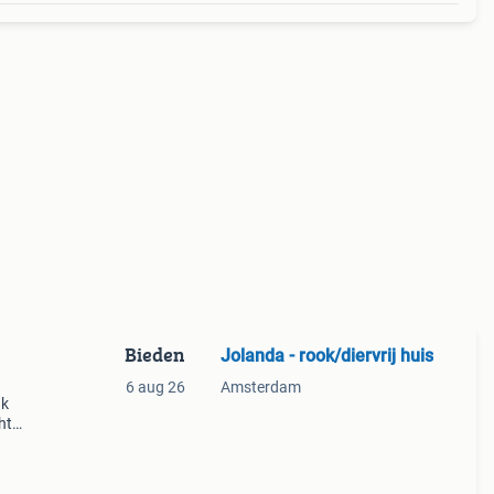
Bieden
Jolanda - rook/diervrij huis
6 aug 26
Amsterdam
ak
ht
t
ekjes