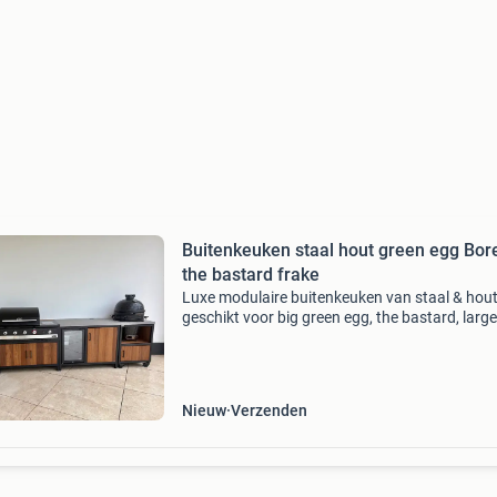
Buitenkeuken staal hout green egg Bore
the bastard frake
Luxe modulaire buitenkeuken van staal & hou
geschikt voor big green egg, the bastard, large
kamado & boretti en nog zo veel meer. Bent u 
zoek naar een exclusieve, robuuste en volledig
modu
Nieuw
Verzenden