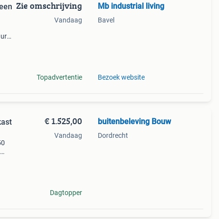
Zie omschrijving
Mb industrial living
reen
Vandaag
Bavel
uur
l..
Topadvertentie
Bezoek website
€ 1.525,00
buitenbeleving Bouw
kast
Vandaag
Dordrecht
50
Dagtopper