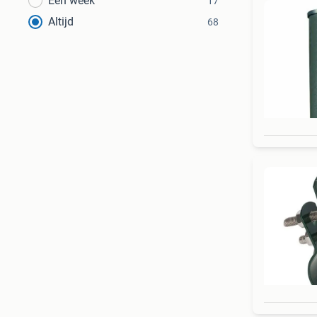
Een week
17
Altijd
68