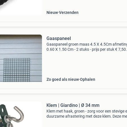
Nieuw
Verzenden
Gaaspaneel
Gaaspaneel groen maas 4.5 X 4.5Cm afmetin
0.60 X 1.50 Cm - 2 stuks - prijs per stuk € 7,50
afmeting: 0.40 X 1.50 Cm - 1 stuks - prijs € 5,0
alleen afhalen
Zo goed als nieuw
Ophalen
Klem | Giardino | Ø 34 mm
Klem met haak, groen - zorg voor een stevige 
duurzame afrastering met deze klem. Deze me
klem is ideaal voor het bevestigen van gaaspa
of spandraden aan afrasteringspalen. Dankzij