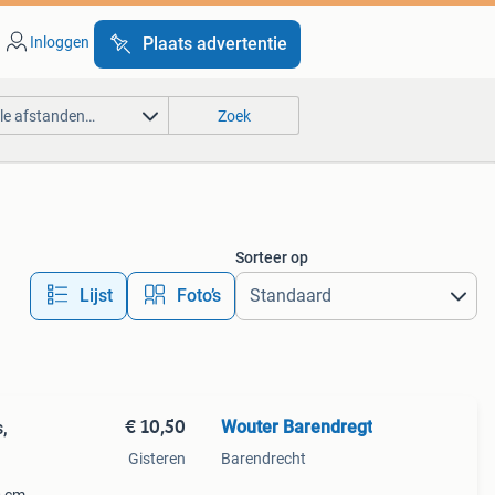
Inloggen
Plaats advertentie
lle afstanden…
Zoek
Sorteer op
Lijst
Foto’s
€ 10,50
Wouter Barendregt
,
Gisteren
Barendrecht