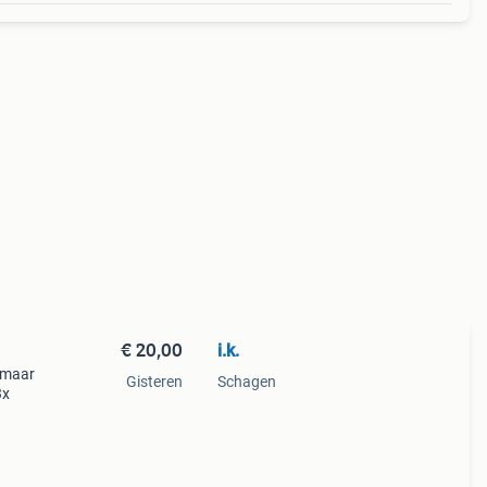
€ 20,00
i.k.
 maar
Gisteren
Schagen
3x