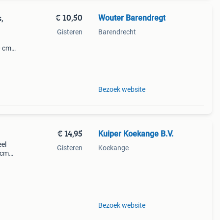
€ 10,50
Wouter Barendregt
,
Gisteren
Barendrecht
0 cm:
 Maas
Bezoek website
€ 14,95
Kuiper Koekange B.V.
eel
Gisteren
Koekange
5cm
 in
Bezoek website