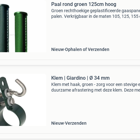
Paal rond groen 125cm hoog
Groen rechthoekige geplastificeerde gaaspan
palen. Verkrijgbaar in de maten 105, 125, 155
205cm hoog. Ook verkrijgbaar in zwart
geplastificeerd in dezelfde hoogtes. Online uit
voorraad te b
Nieuw
Ophalen of Verzenden
Klem | Giardino | Ø 34 mm
Klem met haak, groen - zorg voor een stevige 
duurzame afrastering met deze klem. Deze me
klem is ideaal voor het bevestigen van gaaspa
of spandraden aan afrasteringspalen. Dankzij
ster
Nieuw
Verzenden