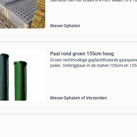
diameter van het draad is 4 mm. Maas 10 x 1
90 x 180 cm, € 10,50. 180 X 180 cm, € 19,50.
5x 5 cm: 90 x 180 cm, € 16,50. 180 X 180 cm
Nieuw
Ophalen
Paal rond groen 155cm hoog
Groen rechthoekige geplastificeerde gaaspan
palen. Verkrijgbaar in de maten 105cm en 15
hoog. Ook verkrijgbaar in zwart geplastificeerd
dezelfde hoogtes.
Nieuw
Ophalen of Verzenden