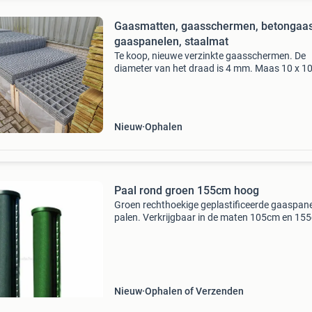
Gaasmatten, gaasschermen, betongaas
gaaspanelen, staalmat
Te koop, nieuwe verzinkte gaasschermen. De
diameter van het draad is 4 mm. Maas 10 x 1
90 x 180 cm, € 10,50. 180 X 180 cm, € 19,50.
5x 5 cm: 90 x 180 cm, € 16,50. 180 X 180 cm
Nieuw
Ophalen
Paal rond groen 155cm hoog
Groen rechthoekige geplastificeerde gaaspan
palen. Verkrijgbaar in de maten 105cm en 15
hoog. Ook verkrijgbaar in zwart geplastificeerd
dezelfde hoogtes.
Nieuw
Ophalen of Verzenden