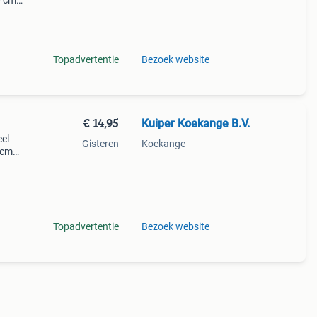
0 cm:
 Maas
Topadvertentie
Bezoek website
€ 14,95
Kuiper Koekange B.V.
eel
Gisteren
Koekange
5cm
 in
Topadvertentie
Bezoek website