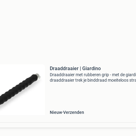
Draaddraaier | Giardino
Draaddraaier met rubberen grip - met de giard
draaddraaier trek je binddraad moeiteloos str
zodat het stevig is. Dit stevige metalen
gereedschap van 30 centimeter ligt fijn in de 
Perfect v
Nieuw
Verzenden