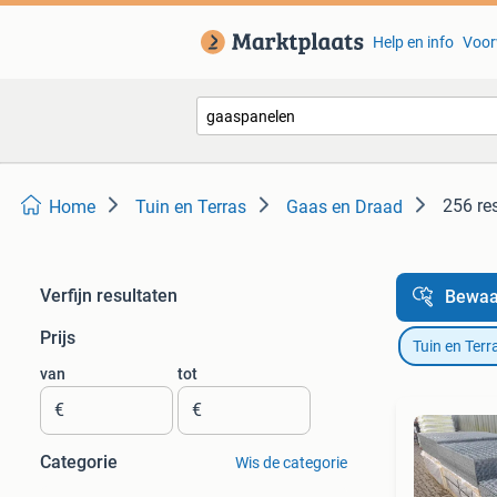
Help en info
Voor
256 re
Home
Tuin en Terras
Gaas en Draad
Verfijn resultaten
Bewaa
Prijs
Tuin en Terr
van
tot
€
€
Categorie
Wis de categorie