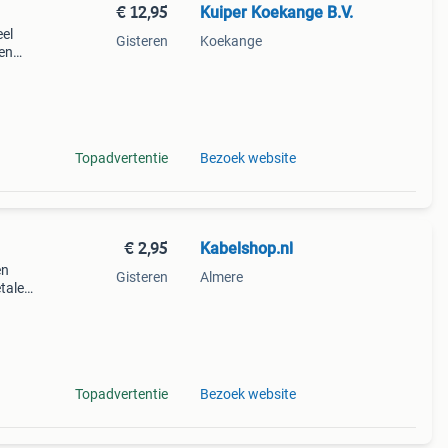
€ 12,95
Kuiper Koekange B.V.
eel
Gisteren
Koekange
 en
 onze
Topadvertentie
Bezoek website
€ 2,95
Kabelshop.nl
en
Gisteren
Almere
talen
nelen
 de
Topadvertentie
Bezoek website