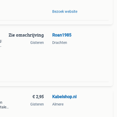
Bezoek website
Zie omschrijving
Roan1985
g:
Gisteren
Drachten
0
€ 2,95
Kabelshop.nl
en
Gisteren
Almere
talen
nelen
 de