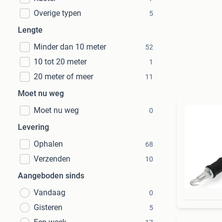
Overige typen
5
Lengte
Minder dan 10 meter
52
10 tot 20 meter
1
20 meter of meer
11
Moet nu weg
Moet nu weg
0
Levering
Ophalen
68
Verzenden
10
Aangeboden sinds
Vandaag
0
Gisteren
5