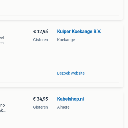
€ 12,95
Kuiper Koekange B.V.
eel
Gisteren
Koekange
 en
 onze
Bezoek website
€ 34,95
Kabelshop.nl
ino
Gisteren
Almere
ak,
hand.