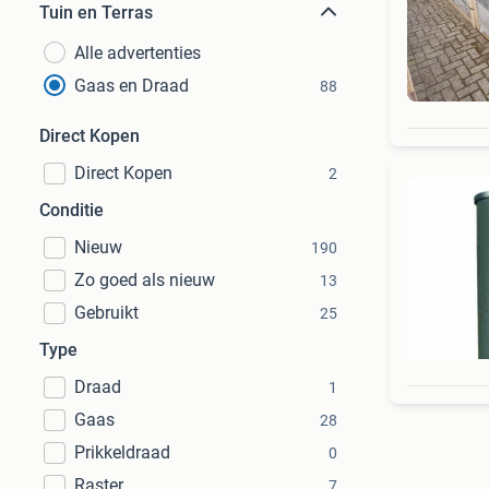
Tuin en Terras
Alle advertenties
Gaas en Draad
88
Direct Kopen
Direct Kopen
2
Conditie
Nieuw
190
Zo goed als nieuw
13
Gebruikt
25
Type
Draad
1
Gaas
28
Prikkeldraad
0
Raster
7