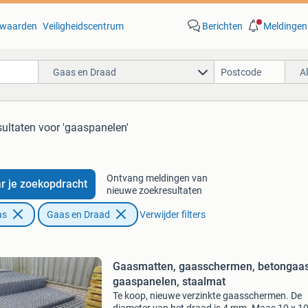
waarden
Veiligheidscentrum
Berichten
Meldingen
Gaas en Draad
A
sultaten
voor 'gaaspanelen'
Ontvang meldingen van
r je zoekopdracht
nieuwe zoekresultaten
as
Gaas en Draad
Verwijder filters
Gaasmatten, gaasschermen, betongaas
gaaspanelen, staalmat
Te koop, nieuwe verzinkte gaasschermen. De