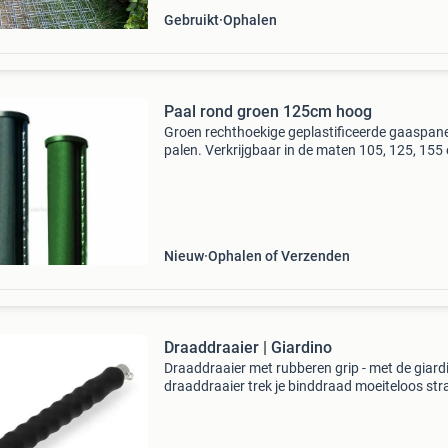
Gebruikt
Ophalen
Paal rond groen 125cm hoog
Groen rechthoekige geplastificeerde gaaspan
palen. Verkrijgbaar in de maten 105, 125, 155
205cm hoog. Ook verkrijgbaar in zwart
geplastificeerd in dezelfde hoogtes. Online uit
voorraad te b
Nieuw
Ophalen of Verzenden
Draaddraaier | Giardino
Draaddraaier met rubberen grip - met de giard
draaddraaier trek je binddraad moeiteloos str
zodat het stevig is. Dit stevige metalen
gereedschap van 30 centimeter ligt fijn in de 
Perfect v