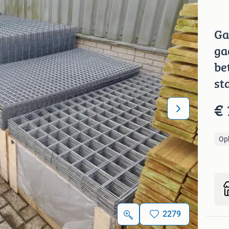
Ga
ga
be
st
€ 
Op
2279