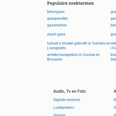
Populaire zoektermen
betongaas
gra
gaaspanelen
gaa
gaasmatten
bet
zwart gaas
gra
tuinset 6 stoelen gebruikt in Tuinsets en
wil
Loungesets
| O
antieke kwispedoor in Curiosa en
boe
Brocante
Da
Audio, Tv en Foto
A
Digitale camera's
Luidsprekers
O
Stereo's
P