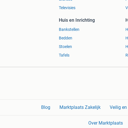
Televisies
V
Huis en Inrichting
H
Bankstellen
H
Bedden
H
Stoelen
H
Tafels
R
Blog
Marktplaats Zakelijk
Veilig e
Over Marktplaats