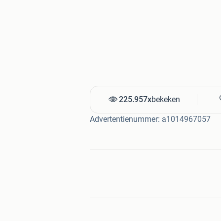
225.957x
bekeken
Advertentienummer: a1014967057