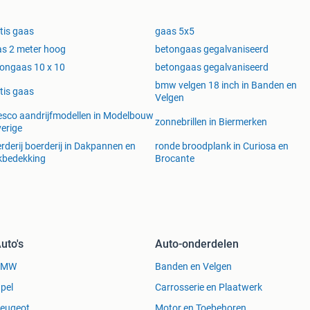
tis gaas
gaas 5x5
s 2 meter hoog
betongaas gegalvaniseerd
ongaas 10 x 10
betongaas gegalvaniseerd
bmw velgen 18 inch in Banden en
tis gaas
Velgen
esco aandrijfmodellen in Modelbouw
zonnebrillen in Biermerken
verige
rderij boerderij in Dakpannen en
ronde broodplank in Curiosa en
kbedekking
Brocante
uto's
Auto-onderdelen
BMW
Banden en Velgen
pel
Carrosserie en Plaatwerk
eugeot
Motor en Toebehoren