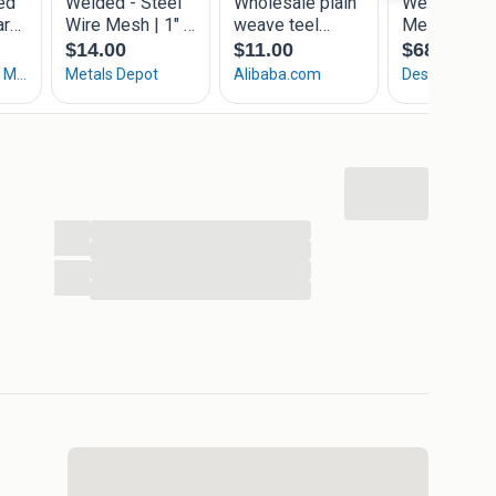
...
...
...
...