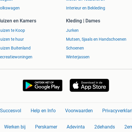
olkswagen
Interieur en Bekleding
uizen en Kamers
Kleding | Dames
uizen te Koop
Jurken
uizen te huur
Mutsen, Sjaals en Handschoenen
uizen Buitenland
Schoenen
ecreatiewoningen
Winterjassen
n Succesvol
Help en Info
Voorwaarden
Privacyverklar
Werken bij
Perskamer
Adevinta
2dehands
2e