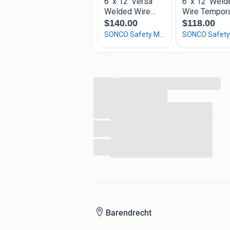
...
...
...
...
...
...
...
...
Barendrecht