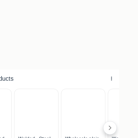
.
,95 per stuk.
 meerprijs.
3% korting.
8% korting.
 u 10% korting. (korting ook in combinatie met andere