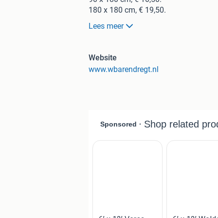
180 x 180 cm, € 19,50.
Lees meer
Maas 5x 5 cm:
90 x 180 cm, € 16,50.
180 x 180 cm € 32,00.
Website
www.wbarendregt.nl
Prijzen zijn per stuk en inclusief btw.
Gaasmatklem enkel € 0,25 per stuk.
Gaasmatklem dubbel € 0,35 per stuk
Muurbevestiging / afstandhouder € 2
Prijzen zijn inclusief btw.
Bezorgen in de regio is mogelijk tegen
Bij bestellingen vanaf € 300,- krijgt u 
Bij bestellingen vanaf € 800,- krijgt u 
Bij bestellingen vanaf € 1250,- krijgt
producten, meubels uitgezonderd)