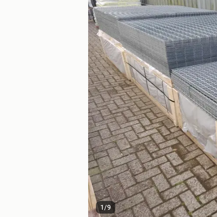
1
/
9