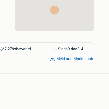
2.279x
bewaard
Sinds
9 dec '14
Meld aan Marktplaats