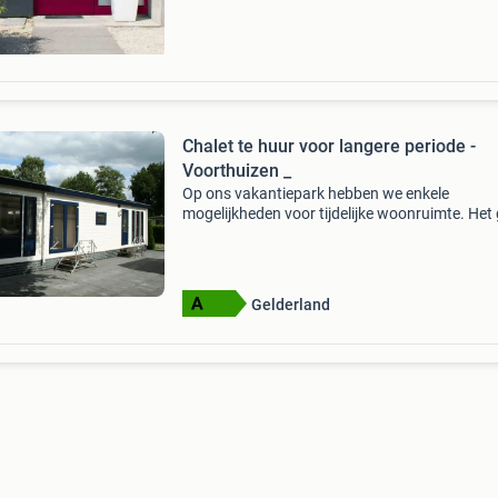
neem co
Chalet te huur voor langere periode -
Voorthuizen _
Op ons vakantiepark hebben we enkele
mogelijkheden voor tijdelijke woonruimte. Het
om enkele chalets van circa 50 m2, en l of dub
chalets van circa 70 en 75m2. Bent u op zoek
een tijdeli
Gelderland