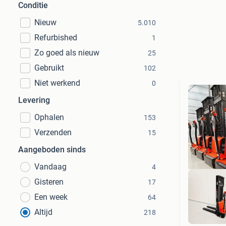
Conditie
Nieuw
5.010
Refurbished
1
Zo goed als nieuw
25
Gebruikt
102
Niet werkend
0
Levering
Ophalen
153
Verzenden
15
Aangeboden sinds
Vandaag
4
Gisteren
17
Een week
64
Altijd
218
Sn