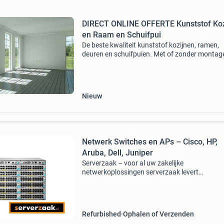
DIRECT ONLINE OFFERTE Kunststof Koz
en Raam en Schuifpui
De beste kwaliteit kunststof kozijnen, ramen,
deuren en schuifpuien. Met of zonder montag
mogelijk. Vraag binnen enkele minuten een gra
online offerte aan via de website www.i-kozijn.
neem co
Nieuw
Netwerk Switches en APs – Cisco, HP,
Aruba, Dell, Juniper
Serverzaak – voor al uw zakelijke
netwerkoplossingen serverzaak levert
hoogwaardige refurbished én nieuwe
netwerkapparatuur van topmerken. Of u nu e
enkele switch zoekt of een complete netwerko
Refurbished
Ophalen of Verzenden