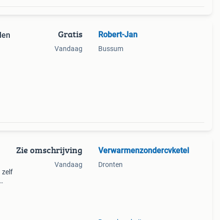
Gratis
Robert-Jan
len
Vandaag
Bussum
 van
Zie omschrijving
Verwarmenzondercvketel
Vandaag
Dronten
 zelf
 de
 weer