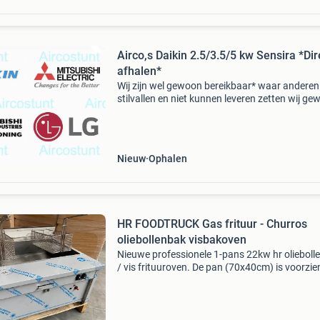
Airco,s Daikin 2.5/3.5/5 kw Sensira *Dir
afhalen*
Wij zijn wel gewoon bereikbaar* waar anderen
stilvallen en niet kunnen leveren zetten wij g
dat stapje extra!!! Vandaag nog af te halen da
sensira bluevolution 2.5/3.5/5 Kw ftxc of ftxf
model
Nieuw
Ophalen
HR FOODTRUCK Gas frituur - Churros
oliebollenbak visbakoven
Nieuwe professionele 1-pans 22kw hr olieboll
/ vis frituuroven. De pan (70x40cm) is voorzie
een vlakke bodem en heeft dus geen obstakel
(vlampijpen) zodat ook geen inlegrooster ben
is