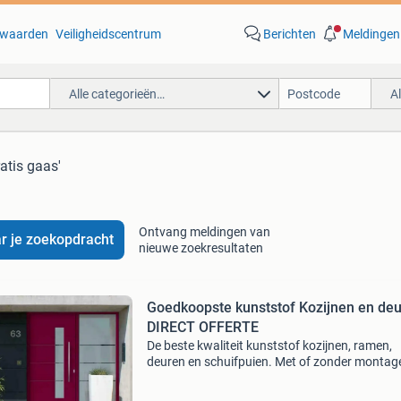
waarden
Veiligheidscentrum
Berichten
Meldingen
Alle categorieën…
A
ratis gaas'
Ontvang meldingen van
r je zoekopdracht
nieuwe zoekresultaten
Goedkoopste kunststof Kozijnen en de
DIRECT OFFERTE
De beste kwaliteit kunststof kozijnen, ramen,
deuren en schuifpuien. Met of zonder montag
mogelijk. Vraag binnen enkele minuten een gra
online offerte aan via de website www.i-kozijn.