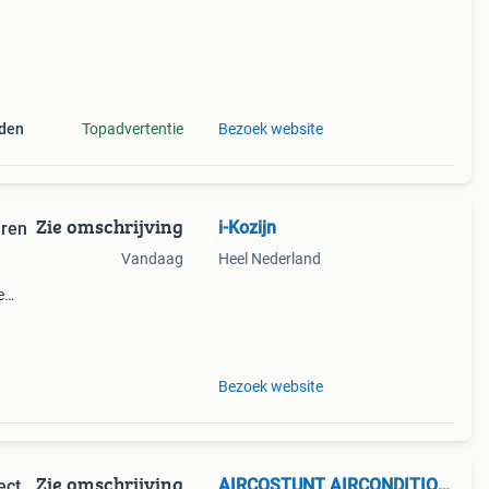
nden
Topadvertentie
Bezoek website
Zie omschrijving
i-Kozijn
uren
Vandaag
Heel Nederland
e
tis
nl of
Bezoek website
Zie omschrijving
AIRCOSTUNT AIRCONDITIONERS
ect