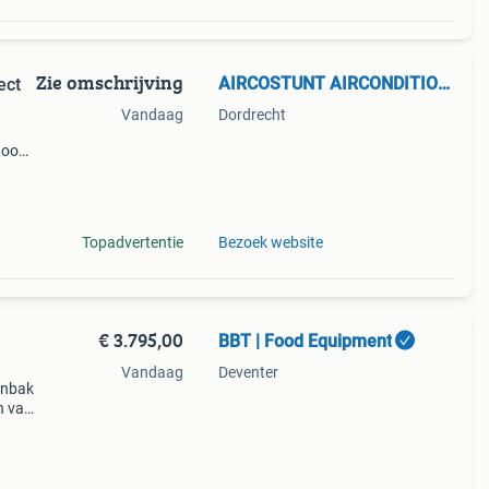
Zie omschrijving
AIRCOSTUNT AIRCONDITIONERS
ect
Vandaag
Dordrecht
ewoon
ikin
Topadvertentie
Bezoek website
€ 3.795,00
BBT | Food Equipment
Vandaag
Deventer
enbak
n van
s
odigd