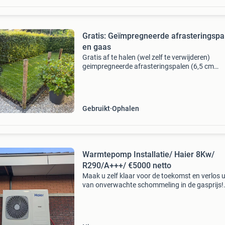
Gratis: Geïmpregneerde afrasteringspa
en gaas
Gratis af te halen (wel zelf te verwijderen)
geimpregneerde afrasteringspalen (6,5 cm
diameter) en circa 15 meter afrasteringsgaas
100 cm hoog.
Gebruikt
Ophalen
Warmtepomp Installatie/ Haier 8Kw/
R290/A+++/ €5000 netto
Maak u zelf klaar voor de toekomst en verlos u
van onverwachte schommeling in de gasprijs!
Nederland moet nu weer duur gas inkopen om
reserves aan te vullen wat wij tegen de winter
gaan m