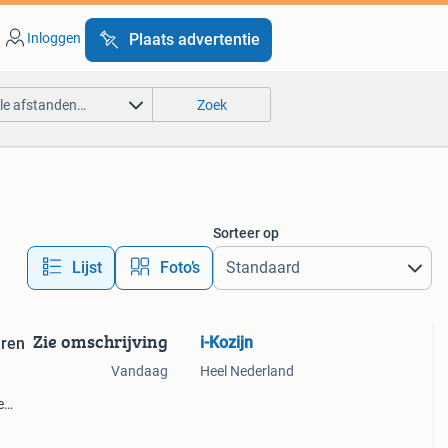
Inloggen
Plaats advertentie
lle afstanden…
Zoek
Sorteer op
Lijst
Foto’s
Zie omschrijving
i-Kozijn
uren
Vandaag
Heel Nederland
e
tis
nl of