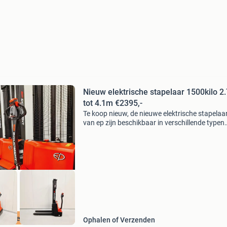
Nieuw elektrische stapelaar 1500kilo 2
tot 4.1m €2395,-
Te koop nieuw, de nieuwe elektrische stapelaa
van ep zijn beschikbaar in verschillende typen
hefhoogte en hefvermogen. Deze machines h
zich in korte tijd bewezen en op dit moment de
nummer 1 st
elle levering !
Ophalen of Verzenden