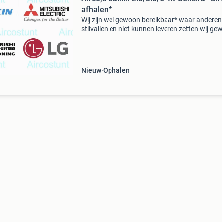
afhalen*
Wij zijn wel gewoon bereikbaar* waar anderen
stilvallen en niet kunnen leveren zetten wij g
dat stapje extra!!! Vandaag nog af te halen da
sensira bluevolution 2.5/3.5/5 Kw ftxc of ftxf
model
Nieuw
Ophalen