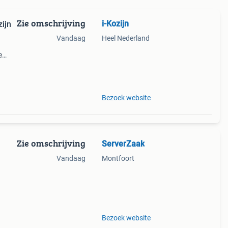
Zie omschrijving
i-Kozijn
ijn
Vandaag
Heel Nederland
e
tis
nl of
Bezoek website
Zie omschrijving
ServerZaak
Vandaag
Montfoort
en
ploss
Bezoek website