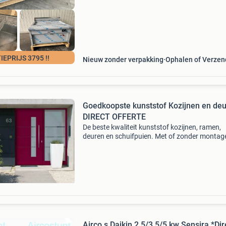
IEPRIJS 3795 !!
Nieuw zonder verpakking
Ophalen of Verze
Goedkoopste kunststof Kozijnen en de
DIRECT OFFERTE
De beste kwaliteit kunststof kozijnen, ramen,
deuren en schuifpuien. Met of zonder montag
mogelijk. Vraag binnen enkele minuten een gra
online offerte aan via de website www.i-kozijn.
neem co
Airco,s Daikin 2.5/3.5/5 kw Sensira *Dir