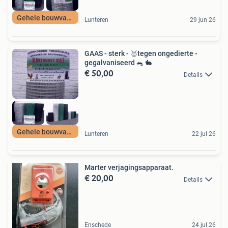
Gehele bouwvak los
Lunteren
29 jun 26
GAAS - sterk - 🥇tegen ongedierte -
gegalvaniseerd 🐀 🐇
€ 50,00
Details
Gehele bouwvak los
Lunteren
22 jul 26
Marter verjagingsapparaat.
€ 20,00
Details
Enschede
24 jul 26