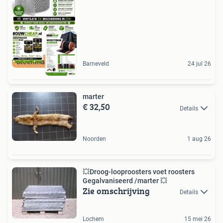
Steenmarter gaas
Barneveld
24 jul 26
marter
€ 32,50
Details
Noorden
1 aug 26
💥Droog-looproosters voet roosters
Gegalvaniseerd /marter 💥
Zie omschrijving
Details
Lochem
15 mei 26