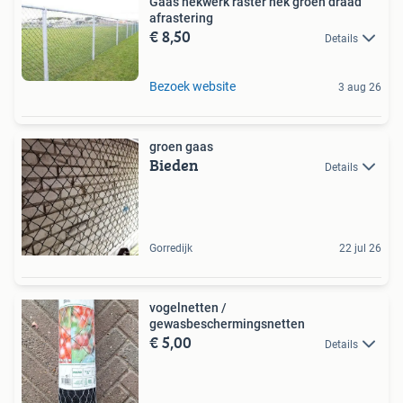
Gaas hekwerk raster hek groen draad
afrastering
€ 8,50
Details
Bezoek website
3 aug 26
groen gaas
Bieden
Details
Gorredijk
22 jul 26
vogelnetten /
gewasbeschermingsnetten
€ 5,00
Details