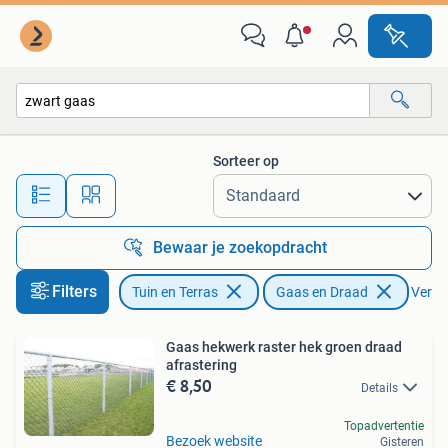
Gaas en Draad
Sorteer op
Alle afstanden…
Bewaar je zoekopdracht
Filters
Tuin en Terras
Gaas en Draad
Verwij
Gaas hekwerk raster hek groen draad
afrastering
€ 8,50
Details
Topadvertentie
Bezoek website
Gisteren