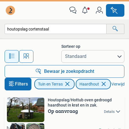
Haardhout
Sorteer op
Alle afstanden…
Bewaar je zoekopdracht
Filters
Tuin en Terras
Haardhout
Verwijder 
Houtopslag/Hottub oven gedroogd
haardhout in krat en in zak.
Op aanvraag
Details