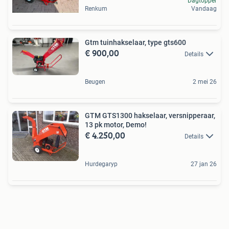
Dagtopper
Renkum
Vandaag
Gtm tuinhakselaar, type gts600
€ 900,00
Details
Beugen
2 mei 26
GTM GTS1300 hakselaar, versnipperaar,
13 pk motor, Demo!
€ 4.250,00
Details
Hurdegaryp
27 jan 26