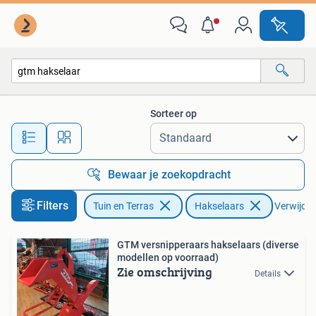
Hakselaars
Sorteer op
Alle afstanden…
Bewaar je zoekopdracht
Filters
Tuin en Terras
Hakselaars
Verwijder 
GTM versnipperaars hakselaars (diverse
modellen op voorraad)
Zie omschrijving
Details