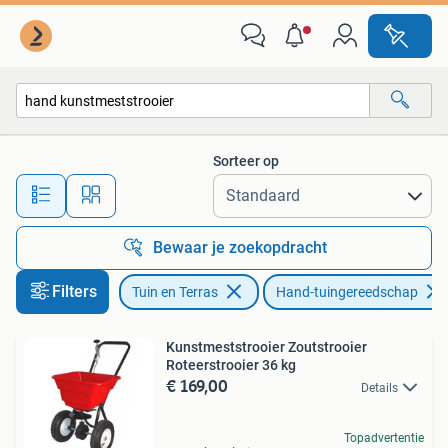
Hand-tuingereedschap
Sorteer op
Alle afstanden…
Bewaar je zoekopdracht
Filters
Tuin en Terras
Hand-tuingereedschap
Kunstmeststrooier Zoutstrooier
Roteerstrooier 36 kg
€ 169,00
Details
Topadvertentie