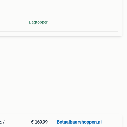
: 49
Dagtopper
€ 169,99
Betaalbaarshoppen.nl
c /