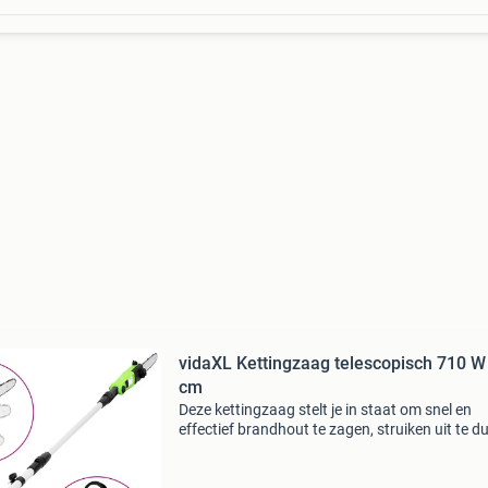
vidaXL Kettingzaag telescopisch 710 W
cm
Deze kettingzaag stelt je in staat om snel en
effectief brandhout te zagen, struiken uit te 
en kleine bomen te kappen. Deze robuuste
telescopische kettingzaag voor universeel geb