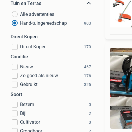
Tuin en Terras
Alle advertenties
Hand-tuingereedschap
903
Direct Kopen
Direct Kopen
170
Conditie
Nieuw
467
Zo goed als nieuw
176
Gebruikt
325
Soort
Bezem
0
Bijl
2
Cultivator
0
PR
Grondboor
2