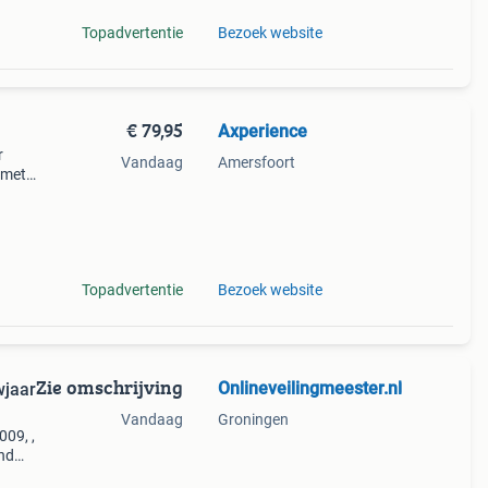
Topadvertentie
Bezoek website
€ 79,95
Axperience
r
Vandaag
Amersfoort
 met
ig en
Topadvertentie
Bezoek website
Zie omschrijving
Onlineveilingmeester.nl
wjaar
Vandaag
Groningen
09, ,
end
p