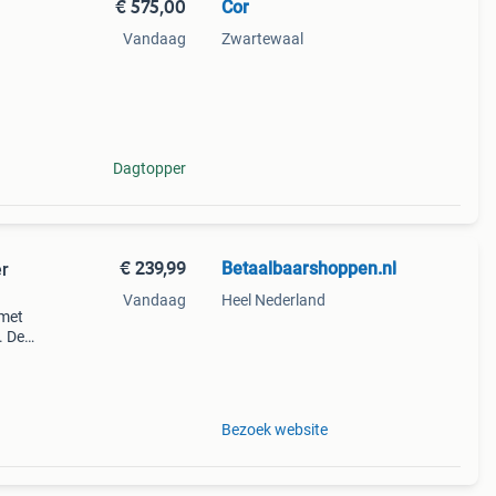
€ 575,00
Cor
Vandaag
Zwartewaal
Dagtopper
€ 239,99
Betaalbaarshoppen.nl
er
Vandaag
Heel Nederland
 met
. De
or en
10
Bezoek website