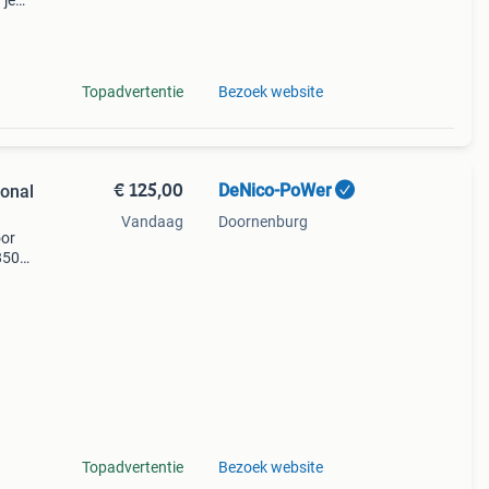
 je
e
Topadvertentie
Bezoek website
€ 125,00
DeNico-PoWer
Vandaag
Doornenburg
oor
1850b
bruik
ing
Topadvertentie
Bezoek website