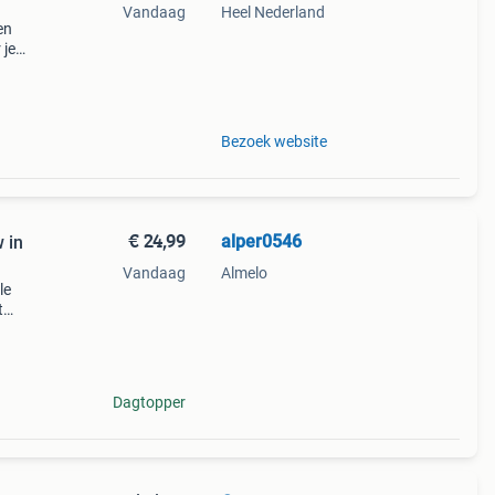
Vandaag
Heel Nederland
en
 je
e
Bezoek website
€ 24,99
alper0546
 in
Vandaag
Almelo
le
t
en
Dagtopper