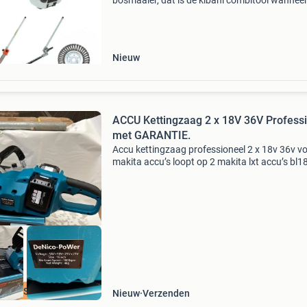
bosmaaier, dat is de kibani combitool wanneer
van tuinieren houdt, maar weinig ruimte in de
schuur hebt, is de kibani® combitool het ideal
gereedschap
Nieuw
ACCU Kettingzaag 2 x 18V 36V Professional
met GARANTIE.
Accu kettingzaag professioneel 2 x 18v 36v v
makita accu’s loopt op 2 makita lxt accu’s bl
krachtige borstelloze motor voor langdurig ge
. Vermogen 1.2 Kw kettingsnelheid 8 m/s kett
ma
OFESSIONEEL
Nieuw
Verzenden