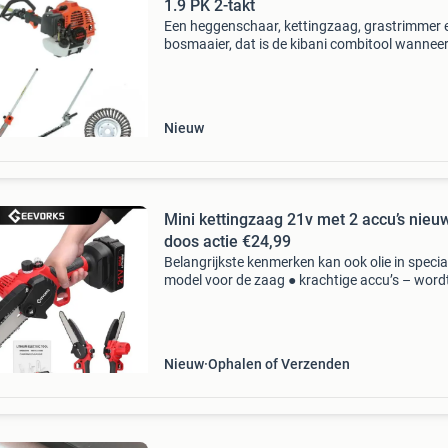
1.9 PK 2-takt
Een heggenschaar, kettingzaag, grastrimmer 
bosmaaier, dat is de kibani combitool wanneer
van tuinieren houdt, maar weinig ruimte in de
schuur hebt, is de kibani® combitool het ideal
gereedschap
Nieuw
Mini kettingzaag 21v met 2 accu’s nieuw
doos actie €24,99
Belangrijkste kenmerken kan ook olie in specia
model voor de zaag ● krachtige accu’s – word
geleverd met 2 × 21v 1300mah lithiumbatterij
voor langdurig gebruik. ● Efficiënt zagen –
kettingsnelhei
Nieuw
Ophalen of Verzenden