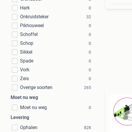
Hark
0
Onkruidsteker
32
Pikhouweel
0
Schoffel
0
Schop
0
Sikkel
0
Spade
0
Vork
0
Zeis
0
Overige soorten
265
Moet nu weg
Moet nu weg
0
Levering
Ophalen
828