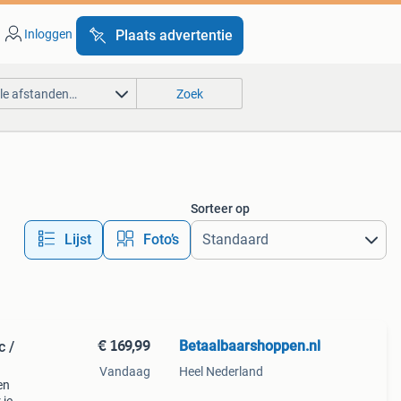
Inloggen
Plaats advertentie
lle afstanden…
Zoek
Sorteer op
Lijst
Foto’s
€ 169,99
Betaalbaarshoppen.nl
c /
Vandaag
Heel Nederland
en