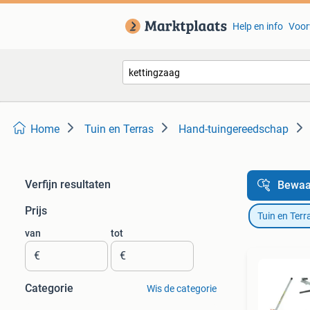
Help en info
Voor
Home
Tuin en Terras
Hand-tuingereedschap
Verfijn resultaten
Bewaa
Prijs
Tuin en Terr
van
tot
€
€
Categorie
Wis de categorie