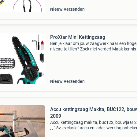
in de tuin
Nieuw
Verzenden
ProXtar Mini Kettingzaag
Ben je klaar om jouw zaagwerk naar een hoge
niveau te tillen? Zoek niet verder! Maak kennis
de proxtar elektrische mini kettingzaag – dé
krachtpatser die je helpt om elke klus eenvoud
effici
Nieuw
Verzenden
Accu kettingzaag Makita, BUC122, bou
2009
Accu kettingzaag makita, buc122, bouwjaar 20
, , 18v, exclusief accu en lader, werking onbek
aangeboden op onlineveilingmeester.nl. Kijk o