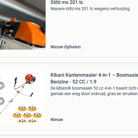
Stihl ms 201 tc
Nieuwe stihl ms 201 tc wegens verhuizing
Nieuw
Ophalen
Kibani Kantenmaaier 4-in-1 – Bosmaai
Benzine - 52 CC / 1.9
De kibani® bosmaaier 52 cc 4-in-1 baant zich
gemak een weg door onkruid, gras en struiken
bosmaaier heeft een 1.9 Pk 2-takt benzinemot
werkt met een onkruidborstel. Deze set bevat 
stal
Nieuw