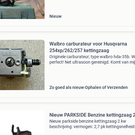
onze website voor meer informatie. Na gratis
registr
Nieuw
Walbro carburateur voor Husqvarna
254xp/262/257 kettingzaag
Originele carburateur; type walbro hda-35b. W
perfect! Net ultrasoon gereinigd. Komt van mi
reservezaag en is dus weinig gebruikt
Zo goed als nieuw
Ophalen of Verzenden
Nieuw PARKSIDE Benzine kettingzaag 
Nieuw parkside benzine kettingzaag 2 kw
beschrijving: vermogen: 2,7 pk kettingsnelheid
max. 22,1 M/s zaaglengte: 44 cm wordt alleen