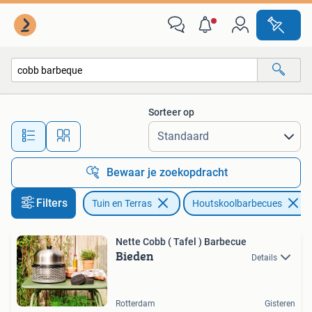
Houtskoolbarbecues
Sorteer op
Alle afstanden…
Bewaar je zoekopdracht
Filters
Tuin en Terras
Houtskoolbarbecues
Nette Cobb ( Tafel ) Barbecue
Bieden
Details
Rotterdam
Gisteren