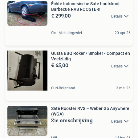
Échte Indonesische Saté houtskool
Barbecue RVS ROOSTER! ‘
€ 299,00
Details
Sint-Michielsgestel
20 apr 26
Gusta BBQ Roker / Smoker - Compact en
Veelzijdig
€ 65,00
Details
Oud-Beijerland
3 mei 26
Saté Rooster RVS – Weber Go Anywhere
(WGA)
Zie omschrijving
Details
Mill
14 jun 26